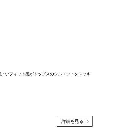
程よいフィット感がトップスのシルエットをスッキ
出来るのは嬉しいポイント😊
ール/ブラウン