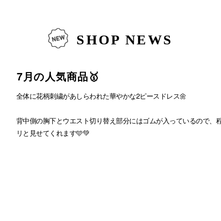
SHOP NEWS
7月の人気商品🥇
全体に花柄刺繍があしらわれた華やかな2ピースドレス🌼
背中側の胸下とウエスト切り替え部分にはゴムが入っているので、
リと見せてくれます🩵💚
キャミソールの肩紐にはアジャスターが付いているため丈感の調整が
商品:0402-149
カラー:ベージュ/モーブ/グレイッシュグリーン/ブルーグレー/チャコ
サイズ:M/L
価格:¥19,800(税込)