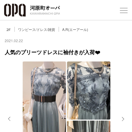
Foreign Customers
Select Language
▼
ワンピース/ドレス/雑貨
A.R(エーアール)
2F
2021.02.22
人気のプリーツドレスに袖付きが入荷❤️
フロアガ
ショップ
レストラ
施設案内
アクセス
Previous
Next