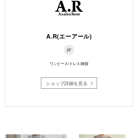
仙台フォ
A.R(エーアール)
2F
ワンピース/ドレス/雑貨
ショップ詳細を見る