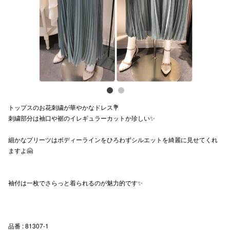
スタッフ
電話でお
公式SNS
トップスのお花刺繍が華やかなドレス💐
企業情報
刺繍部分は袖口や裾のイレギュラーカットか珍しい✨
お問い合わせ
細かなプリーツはボディーラインをひろわずシルエットを綺麗に見せてくれ
プライバシー
ますよ🤗
利用規約
袖付は一枚でさらっと着られるのが魅力的です✨
ソーシャルメ
品番 : 81307-1