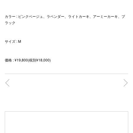
秋田オ
カラー : ピンクベージュ、ラベンダー、ライトカーキ、アーミーカーキ、ブ
高崎オ
ラック
新百合丘
サイズ : M
三宮オ
キャナルシ
価格 : ¥19,800(税別¥18,000)
那覇オ
横浜ビ