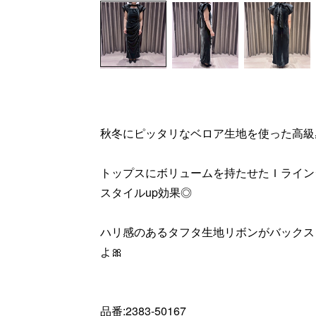
秋冬にピッタリなベロア生地を使った高級感漂
トップスにボリュームを持たせたＩライン
スタイルup効果◎
ハリ感のあるタフタ生地リボンがバックス
よ🎀
品番:2383-50167