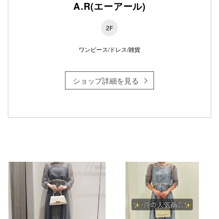
A.R(エーアール)
2F
仙台フォ
ワンピース/ドレス/雑貨
ショップ詳細を見る