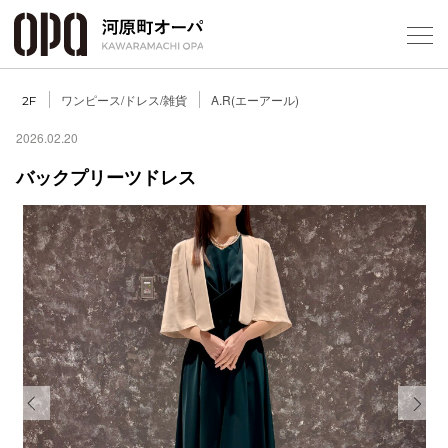
Foreign Customers
Select Language
▼
ワンピース/ドレス/雑貨
A.R(エーアール)
2F
2026.02.20
バックプリーツドレス
フロアガ
ショップ
レストラ
施設案内
アクセス
Previous
Next