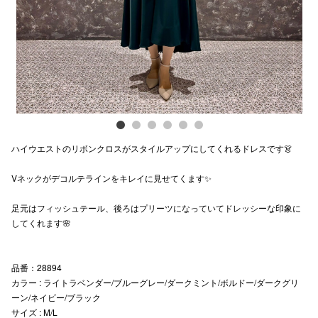
スタッフ
電話でお
公式SNS
ハイウエストのリボンクロスがスタイルアップにしてくれるドレスです👗
企業情報
Vネックがデコルテラインをキレイに見せてくます✨️
お問い合わせ
プライバシー
足元はフィッシュテール、後ろはプリーツになっていてドレッシーな印象に
してくれます🌸
利用規約
ソーシャルメ
品番：28894
カラー : ライトラベンダー/ブルーグレー/ダークミント/ボルドー/ダークグリ
ーン/ネイビー/ブラック
サイズ : M/L