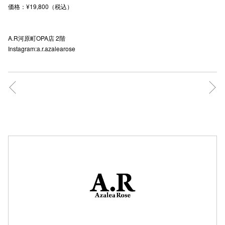
価格：¥19,800（税込）
秋田オ
高崎オ
A.R河原町OPA店 2階
Instagram:a.r.azalearose
新百合丘
三宮オ
キャナルシ
那覇オ
横浜ビ