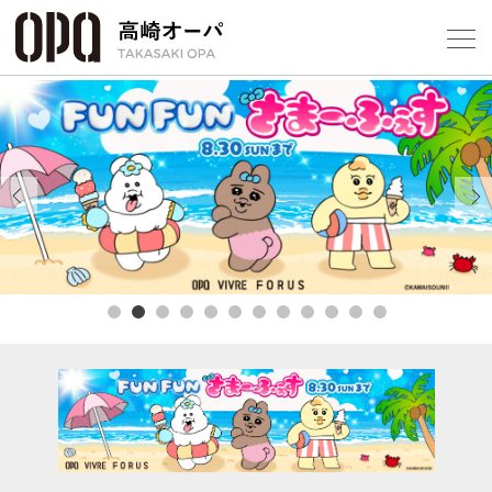
Foreign Customers
Select Language
▼
【
フロアガ
Previous
Next
ショップ
レストラ
施設案内
アクセス
スタッフ