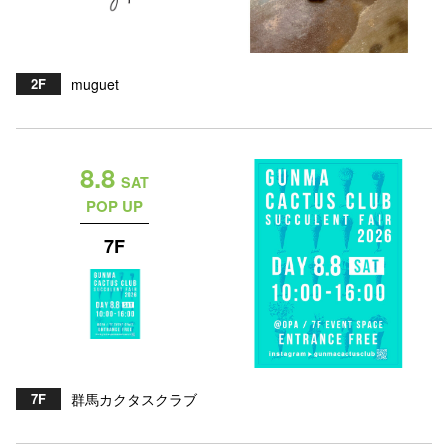
高崎オ
新百合丘
2F
muguet
三宮オ
キャナルシ
8.8
SAT
那覇オ
POP UP
7F
横浜ビ
7F
群馬カクタスクラブ