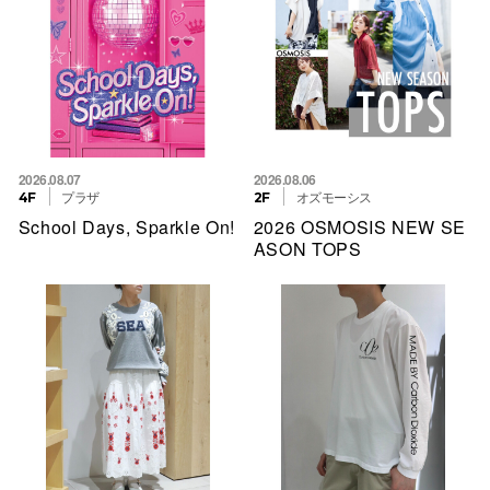
2026.08.07
2026.08.06
プラザ
オズモーシス
4F
2F
School Days, Sparkle On!
2026 OSMOSIS NEW SE
ASON TOPS