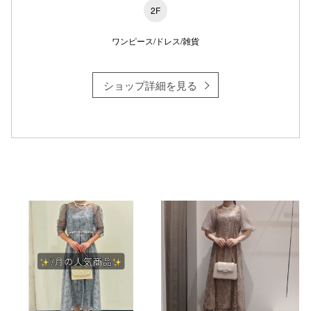
2F
ワンピース/ドレス/雑貨
仙台フォ
ショップ詳細を見る