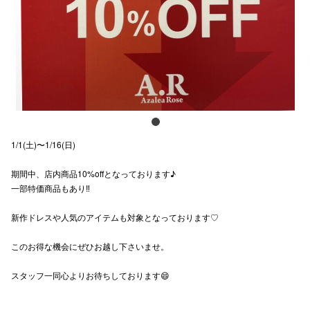
スタッフ
電話でお
公式SNS
1/1(土)〜1/16(日)
企業情報
期間中、店内商品10%offとなっております♪
お問い合わせ
一部特価商品もあり‼︎
プライバシー
新作ドレスや人気のアイテムも対象となっております♡
利用規約
このお得な機会にぜひお越し下さいませ。
ソーシャルメ
スタッフ一同心よりお待ちしております😄