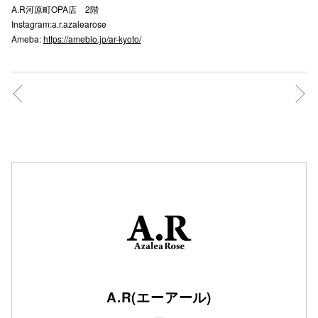
A.R河原町OPA店 2階
秋田オ
Instagram:a.r.azalearose
Ameba:
https://ameblo.jp/ar-kyoto/
高崎オ
新百合丘
三宮オ
キャナルシ
那覇オ
横浜ビ
A.R(エーアール)