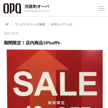
Foreign Customers
Select Language
▼
ワンピース/ドレス/雑貨
A.R(エーアール)
2F
2021.12.31
期間限定！店内商品10%off✨
フロアガ
ショップ
レストラ
施設案内
アクセス