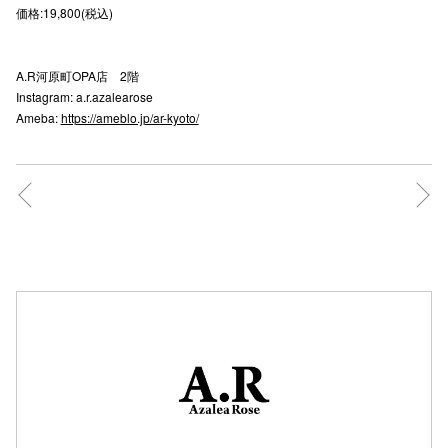
価格:19,800(税込)
秋田オ
高崎オ
A.R河原町OPA店 2階
Instagram: a.r.azalearose
新百合丘
Ameba:
https://ameblo.jp/ar-kyoto/
三宮オ
キャナルシ
那覇オ
横浜ビ