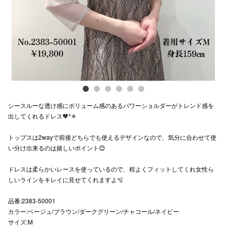
スタッフ
電話でお
公式SNS
シースルーな透け感にボリューム感のあるパワーショルダーがトレンド感を
企業情報
出してくれるドレス🧡*✳︎
お問い合わせ
トップスは2wayで前後どちらでも使えるデザインなので、気分に合わせて使
プライバシー
い分け出来るのは嬉しいポイント😊
利用規約
ドレスは柔らかいレースを使っているので、程よくフィットしてくれ女性ら
しいラインをキレイに見せてくれますよ🫧
ソーシャルメ
品番:2383-50001
カラー:ベージュ/ブラウン/ダークグリーン/チャコール/ネイビー
サイズ:M