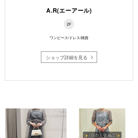
A.R(エーアール)
2F
仙台フォ
ワンピース/ドレス/雑貨
ショップ詳細を見る