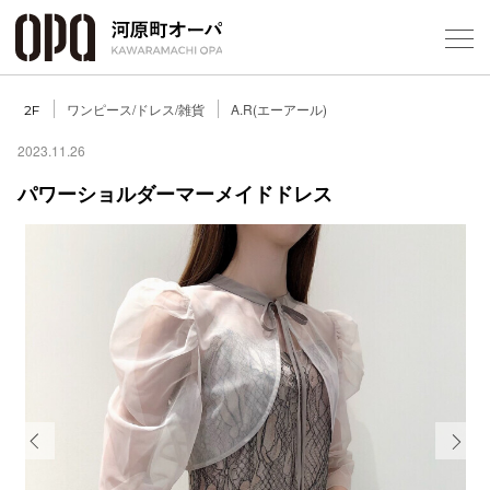
Foreign Customers
Select Language
▼
ワンピース/ドレス/雑貨
A.R(エーアール)
2F
2023.11.26
パワーショルダーマーメイドドレス
フロアガ
ショップ
レストラ
施設案内
アクセス
Previous
Next