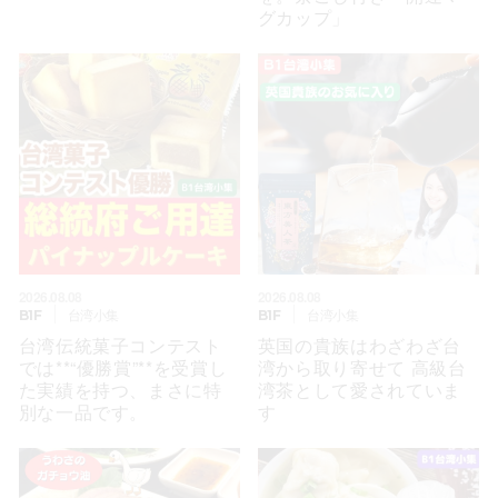
グカップ」
2026.08.08
2026.08.08
台湾小集
台湾小集
B1F
B1F
台湾伝統菓子コンテスト
英国の貴族はわざわざ台
では**“優勝賞”**を受賞し
湾から取り寄せて 高級台
た実績を持つ、まさに特
湾茶として愛されていま
別な一品です。
す