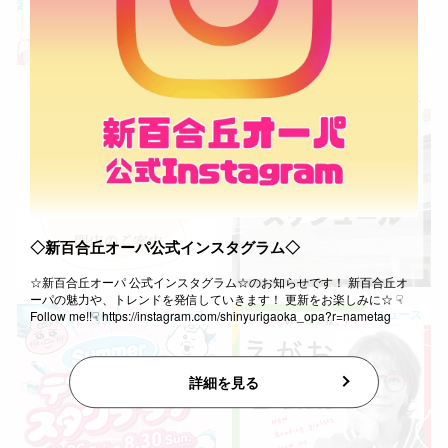
秋田オ
高崎オ
ニュース
ニュース
新百合丘
三宮オ
キャナルシ
那覇オ
◇新百合丘オーパ公式インスタグラム◇
☆新百合丘オーパ 公式インスタグラム☆のお知らせです！ 新百合丘オ
ーパの魅力や、トレンドを発信していきます！ 更新をお楽しみに☆ ☟
ニュース
ニュース
Follow me!!☟ https://instagram.com/shinyurigaoka_opa?r=nametag
横浜ビ
詳細を見る