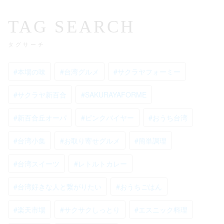
TAG SEARCH
タグサーチ
#本場の味
#台湾グルメ
#サクラヤフォーミー
#サクラヤ新百合
#SAKURAYAFORME
#新百合丘オーパ
#ピンクバイヤー
#おうち台湾
#台湾小集
#お取り寄せグルメ
#簡単調理
#台湾スイーツ
#レトルトカレー
#台湾好きな人と繋がりたい
#おうちごはん
#楽天市場
#サクサクしっとり
#エスニック料理