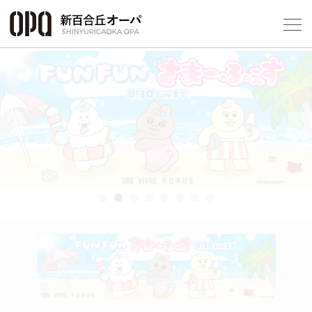
Foreign Customers
Select Language
▼
Previous
Next
フロアガ
ショップ
レストラ
施設案内
アクセス