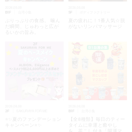
2026.08.09
2026.08.08
台湾小集
ボディファクトリー
B1F
5F
ぷりっぷりの食感。 噛ん
夏の疲れに！1番人気☆脱
だ瞬間、じゅわっと広が
がないリンパマッサージ
るいかの旨み。
2026.08.08
2026.08.08
SAKURAYA FOR ME
台湾小集
2F
B1F
⭐️✨夏のファンデーション
【全8種類】毎日のティー
キャンペーン⭐️✨
タイムに幸運と癒やし
を。茶こし付き「開運マ