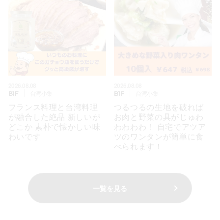
2026.08.08
2026.08.08
台湾小集
台湾小集
B1F
B1F
フランス料理と台湾料理
つるつるの生地を破れば
が融合した絶品 新しいが
お肉と野菜の具がじゅわ
どこか 素朴で懐かしい味
わわわわ！ 自宅でアツア
わいです
ツのワンタンが簡単に食
べられます！
一覧を見る