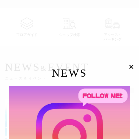
スタッフ
電話でお
フロアガイド
ショップ検索
アクセス・
パーキング
公式SNS
×
NEWS
EVENT
&
企業情報
NEWS
ニュース＆イベント
お問い合わせ
プライバシー
表示
利用規約
ニュース
イベント
ソーシャルメ