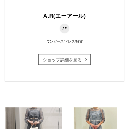
A.R(エーアール)
仙台フォ
2F
ワンピース/ドレス/雑貨
ショップ詳細を見る