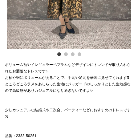
スタッフ
電話でお
公式SNS
ボリューム袖やイレギュラーペプラムなどデザインにトレンドが取り入れら
企業情報
れたお洒落なドレスです✨
お袖や裾にボリュームがあることで、手元や足元を華奢に見せてくれます❣️
お問い合わせ
ところどころラメをあしらった生地にジャガードのしっかりとした生地感な
プライバシー
ので高級感がありカジュアルになり過ぎないですよ✨
利用規約
少しカジュアルな結婚式や二次会、パーティーなどにおすすめのドレスです
ソーシャルメ
👗
品番：2383-50251