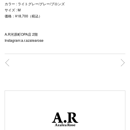
カラー : ライトグレー/グレー/ブロンズ
秋田オ
サイズ : M
価格：¥18,700（税込）
高崎オ
新百合丘
A.R河原町OPA店 2階
Instagram:a.r.azalearose
三宮オ
キャナルシ
那覇オ
横浜ビ