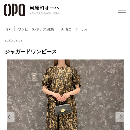
Foreign Customers
Select Language
▼
ワンピース/ドレス/雑貨
A.R(エーアール)
2F
2025.09.09
ジャガードワンピース
フロアガ
ショップ
レストラ
施設案内
アクセス
Previous
Next