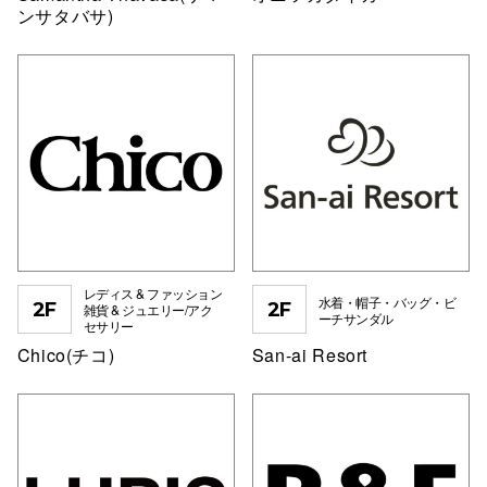
ンサタバサ)
仙台フォ
レディス & ファッション
水着・帽子・バッグ・ビ
2F
2F
雑貨 & ジュエリー/アク
ーチサンダル
セサリー
Chico(チコ)
San-ai Resort