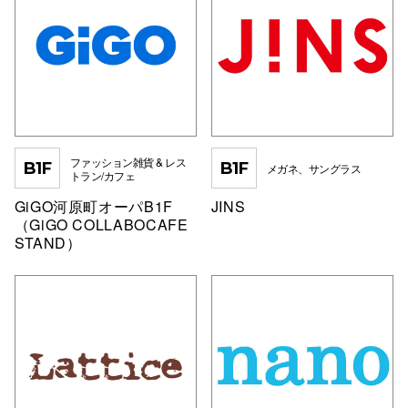
スタッフ
電話でお
公式SNS
ファッション雑貨 & レス
B1F
B1F
メガネ、サングラス
トラン/カフェ
企業情報
GiGO河原町オーパB1F
JINS
（GiGO COLLABOCAFE
お問い合わせ
STAND）
プライバシー
利用規約
ソーシャルメ