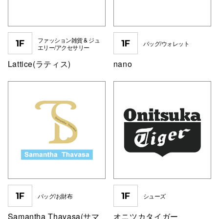
秋田オ
高崎オ
ファッション雑貨 & ジュ
1F
1F
バッグ/ウォレット
エリー/アクセサリー
新百合丘
Lattice(ラティス)
nano
三宮オ
キャナルシ
那覇オ
横浜ビ
1F
1F
バッグ/お財布
シューズ
Samantha Thavasa(サマ
オニツカタイガー