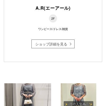
A.R(エーアール)
2F
仙台フォ
ワンピース/ドレス/雑貨
ショップ詳細を見る