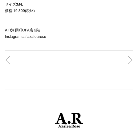
サイズ:M/L
秋田オ
価格:19,800(税込)
高崎オ
A.R河原町OPA店 2階
新百合丘
Instagram:a.r.azalearose
三宮オ
キャナルシ
那覇オ
横浜ビ