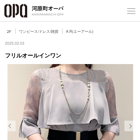
Foreign Customers
Select Language
▼
ワンピース/ドレス/雑貨
A.R(エーアール)
2F
2025.02.03
フリルオールインワン
フロアガ
ショップ
レストラ
施設案内
アクセス
Previous
Next