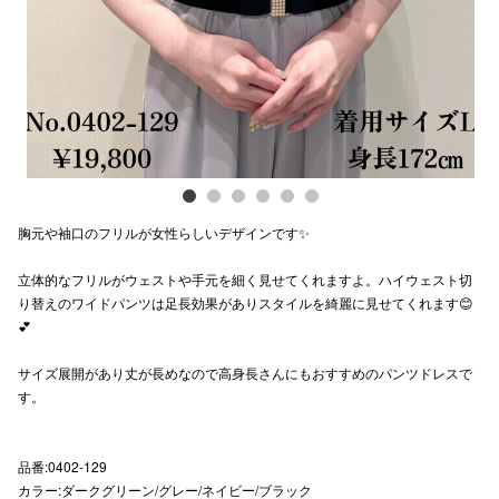
スタッフ
電話でお
公式SNS
胸元や袖口のフリルが女性らしいデザインです✨
企業情報
立体的なフリルがウェストや手元を細く見せてくれますよ。ハイウェスト切
お問い合わせ
り替えのワイドパンツは足長効果がありスタイルを綺麗に見せてくれます😊
プライバシー
💕
利用規約
サイズ展開があり丈が長めなので高身長さんにもおすすめのパンツドレスで
す。
ソーシャルメ
品番:0402-129
カラー:ダークグリーン/グレー/ネイビー/ブラック