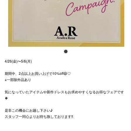
スタッフ
電話でお
公式SNS
4/26(金)〜5/6(月)
企業情報
期間中、2点以上お買い上げで10%off😄♡
お問い合わせ
※一部除外品あり
プライバシー
気になっていたアイテムや新作ドレスもお求めやすくなるお得なフェアです
利用規約
🍀
ソーシャルメ
是非この機会にお越し下さい♪
スタッフ一同心よりお待ち致しております‼︎