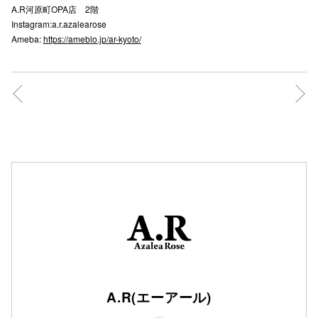
A.R河原町OPA店 2階
秋田オ
Instagram:a.r.azalearose
Ameba:
https://ameblo.jp/ar-kyoto/
高崎オ
新百合丘
三宮オ
キャナルシ
那覇オ
横浜ビ
A.R(エーアール)