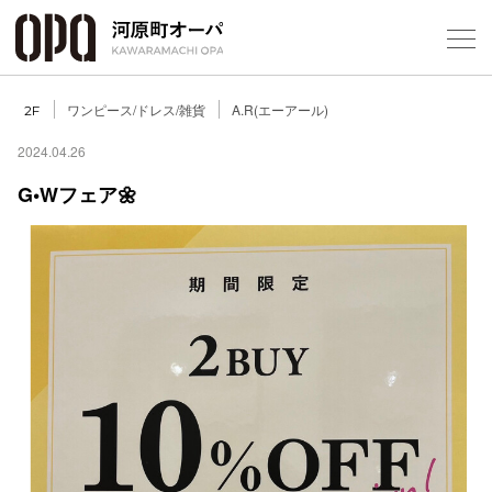
Foreign Customers
Select Language
▼
ワンピース/ドレス/雑貨
A.R(エーアール)
2F
2024.04.26
G•Wフェア🌼
フロアガ
ショップ
レストラ
施設案内
アクセス