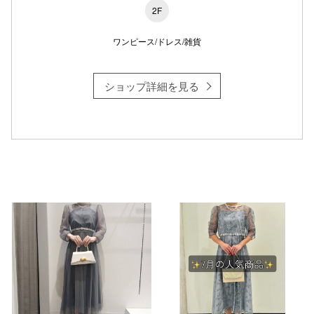
2F
ワンピース/ドレス/雑貨
仙台フォ
ショップ詳細を見る