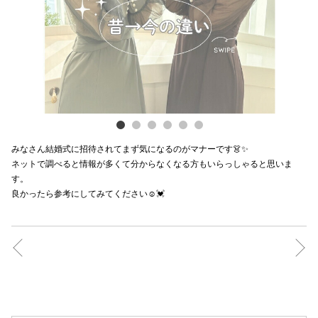
スタッフ
電話でお
公式SNS
みなさん結婚式に招待されてまず気になるのがマナーです👗✨
企業情報
ネットで調べると情報が多くて分からなくなる方もいらっしゃると思いま
す。
お問い合わせ
良かったら参考にしてみてください☺️💓
プライバシー
利用規約
ソーシャルメ