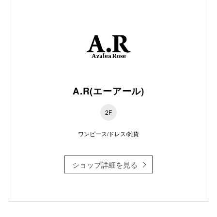
秋田オ
高崎オ
新百合丘
三宮オ
A.R(エーアール)
キャナルシ
那覇オ
2F
ワンピース/ドレス/雑貨
ショップ詳細を見る
横浜ビ