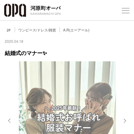
Foreign Customers
Select Language
▼
ワンピース/ドレス/雑貨
A.R(エーアール)
2F
2025.04.18
結婚式のマナー✨
フロアガ
ショップ
レストラ
施設案内
アクセス
Previous
Next