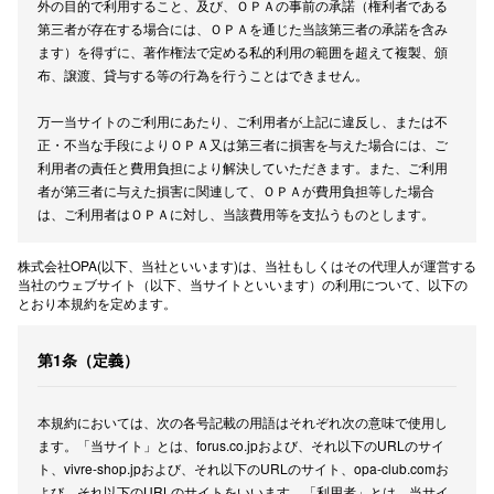
外の目的で利用すること、及び、ＯＰＡの事前の承諾（権利者である
新百合丘
第三者が存在する場合には、ＯＰＡを通じた当該第三者の承諾を含み
ます）を得ずに、著作権法で定める私的利用の範囲を超えて複製、頒
三宮オ
布、譲渡、貸与する等の行為を行うことはできません。
キャナルシ
万一当サイトのご利用にあたり、ご利用者が上記に違反し、または不
正・不当な手段によりＯＰＡ又は第三者に損害を与えた場合には、ご
那覇オ
利用者の責任と費用負担により解決していただきます。また、ご利用
者が第三者に与えた損害に関連して、ＯＰＡが費用負担等した場合
は、ご利用者はＯＰＡに対し、当該費用等を支払うものとします。
株式会社OPA(以下、当社といいます)は、当社もしくはその代理人が運営する
当社のウェブサイト（以下、当サイトといいます）の利用について、以下の
とおり本規約を定めます。
横浜ビ
第1条（定義）
本規約においては、次の各号記載の用語はそれぞれ次の意味で使用し
ます。「当サイト」とは、forus.co.jpおよび、それ以下のURLのサイ
ト、vivre-shop.jpおよび、それ以下のURLのサイト、opa-club.comお
よび、それ以下のURLのサイトをいいます。「利用者」とは、当サイ