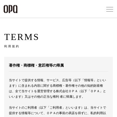
Foreign Customers
Select Language
▼
アクセス一覧
TERMS
企業情報
お問い合わせ
利用規約
プライバシー
利用規約
著作権・商標権・意匠権等の帰属
ソーシャルメ
当サイトで提供する情報、サービス、広告等（以下「情報等」といい
ます）に含まれる内容に関する商標権・著作権その他の知的財産権
は、全て当サイトを運営管理する株式会社ＯＰＡ（以下「ＯＰＡ」と
いいます）又はその他の正当な権利 者に帰属します。
秋田オ
当サイトのご利用者（以下「ご利用者」といいます）は、当サイトで
高崎オ
提供する情報等について、ＯＰＡの事前の承諾を得ずに、私的利用以