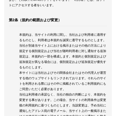
仙台フォ
トにアクセスする者をいいます。
第2条（規約の範囲および変更）
本規約は、当サイトの利用に関し、当社および利用者に適用す
るものとし、利用者は本規約を誠実に遵守するものとします。
当社が別途当サイト上における掲示またはその他の方法により
規定する個別規定および当社が随時利用者に対し通知する追加
規定は、本規約の一部を構成します。本規約と個別規定および
追加規定が異なる場合には、個別規定および追加規定が優先す
るものとします。
本サイトには当社およびその関係会社またはその代理人が運営
する他のウェブサイトもリンクされております。それらのサイ
トを利用される際にはその中に掲載されているご利用規約にも
ご同意いただく必要があります。
当社は利用者の承諾なく、当社の独自の判断により、本規約を
変更する事があります。この場合、当サイトの利用条件は変更
後の利用規約に基づくものとします。当該変更は、予め当社に
通知したアドレス宛の電子メール、当サイト上の一般掲示また
はその他当社が適当と認めるその他の方法により通知した時点