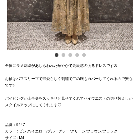
スタッフ
電話でお
公式SNS
全体にラメ刺繍があしらわれた華やかで高級感のあるドレスです👗
企業情報
お袖はパフスリーブで可愛らしく刺繍で二の腕もカバーしてくれるので安心
お問い合わせ
です✨️
プライバシー
パイピングが上半身をスッキリと見せてくれてハイウエストの切り替えしが
利用規約
スタイルアップにしてくれます♡
ソーシャルメ
品番：9447
カラー : ピンク/イエロー/ブルーグレー/グリーン/ブラウン/ブラック
サイズ : M/L