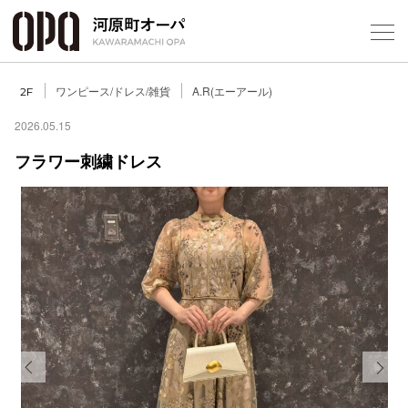
Foreign Customers
Select Language
▼
ワンピース/ドレス/雑貨
A.R(エーアール)
2F
2026.05.15
フラワー刺繍ドレス
フロアガ
ショップ
レストラ
施設案内
アクセス
Previous
Next