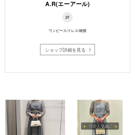
A.R(エーアール)
2F
仙台フォ
ワンピース/ドレス/雑貨
ショップ詳細を見る