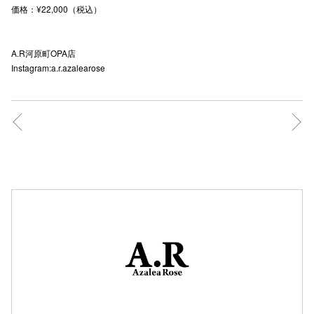
価格：¥22,000（税込）
秋田オ
高崎オ
A.R河原町OPA店
Instagram:a.r.azalearose
新百合丘
三宮オ
キャナルシ
那覇オ
横浜ビ