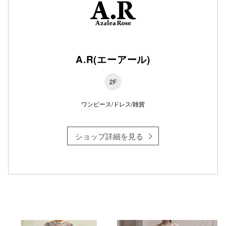
仙台フォ
A.R(エーアール)
2F
ワンピース/ドレス/雑貨
ショップ詳細を見る