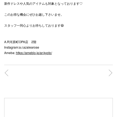
新作ドレスや人気のアイテムも対象となっております♡
秋田オ
このお得な機会にぜひお越し下さいませ。
高崎オ
スタッフ一同心よりお待ちしております😄
新百合丘
三宮オ
A.R河原町OPA店 2階
Instagram:a.r.azalearose
キャナルシ
Ameba:
https://ameblo.jp/ar-kyoto/
那覇オ
横浜ビ