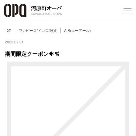
Foreign Customers
Select Language
▼
ワンピース/ドレス/雑貨
A.R(エーアール)
2F
2023.07.01
期間限定クーポン🐠🫧
フロアガ
ショップ
レストラ
施設案内
アクセス