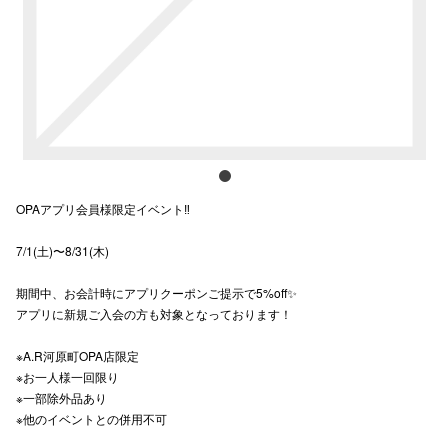
スタッフ
電話でお
公式SNS
OPAアプリ会員様限定イベント‼︎
企業情報
7/1(土)〜8/31(木)
お問い合わせ
プライバシー
期間中、お会計時にアプリクーポンご提示で5%off✨
アプリに新規ご入会の方も対象となっております！
利用規約
※A.R河原町OPA店限定
ソーシャルメ
※お一人様一回限り
※一部除外品あり
※他のイベントとの併用不可