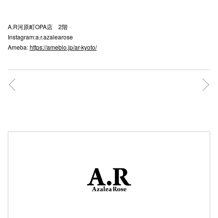
秋田オ
A.R河原町OPA店 2階
高崎オ
Instagram:a.r.azalearose
Ameba:
https://ameblo.jp/ar-kyoto/
新百合丘
三宮オ
キャナルシ
那覇オ
横浜ビ