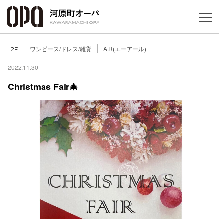
Foreign Customers
Select Language
▼
ワンピース/ドレス/雑貨
A.R(エーアール)
2F
2022.11.30
Christmas Fair🎄
フロアガ
ショップ
レストラ
施設案内
アクセス