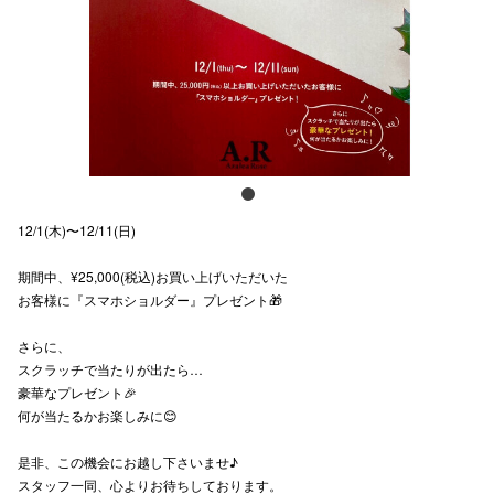
スタッフ
電話でお
公式SNS
12/1(木)〜12/11(日)
企業情報
期間中、¥25,000(税込)お買い上げいただいた
お問い合わせ
お客様に『スマホショルダー』プレゼント🎁
プライバシー
さらに、
利用規約
スクラッチで当たりが出たら…
豪華なプレゼント🎉
ソーシャルメ
何が当たるかお楽しみに😊
是非、この機会にお越し下さいませ♪
スタッフ一同、心よりお待ちしております。