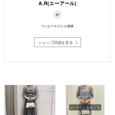
A.R(エーアール)
2F
仙台フォ
ワンピース/ドレス/雑貨
ショップ詳細を見る