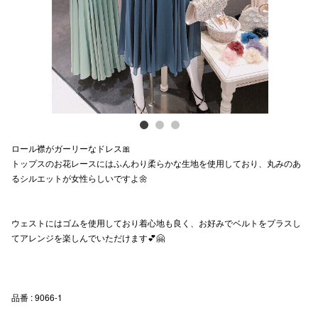
スタッフ
電話でお
公式SNS
ロール襟がガーリーなドレス🎀
企業情報
トップスのお花レースにはふんわり柔らかな生地を使用しており、丸みのあ
るシルエットが女性らしいですよ🌼
お問い合わせ
プライバシー
ウェストにはゴムを使用しており着心地も良く、お好みでベルトをプラスし
利用規約
てアレンジを楽しんでいただけます💕🤗
ソーシャルメ
品番 : 9066-1