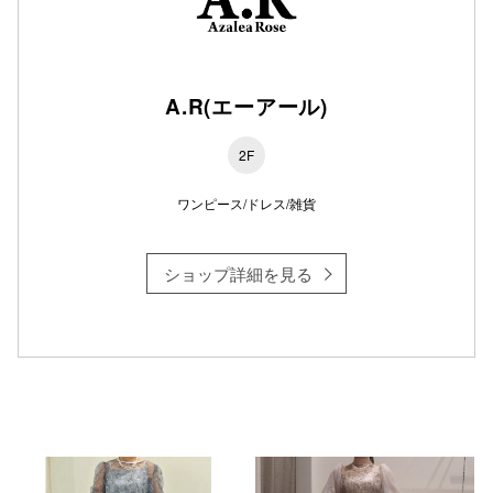
仙台フォ
A.R(エーアール)
2F
ワンピース/ドレス/雑貨
ショップ詳細を見る