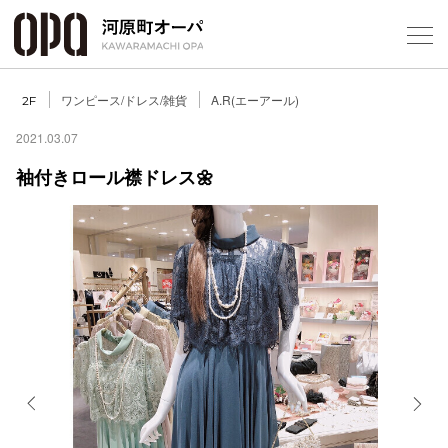
Foreign Customers
Select Language
▼
ワンピース/ドレス/雑貨
A.R(エーアール)
2F
2021.03.07
袖付きロール襟ドレス🌼
フロアガ
ショップ
レストラ
施設案内
アクセス
Previous
Next