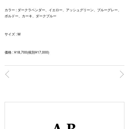
秋田オ
カラー : ダークラベンダー、イエロー、アッシュグリーン、ブルーグレー、
ボルドー、カーキ、ダークブルー
高崎オ
新百合丘
サイズ : M
三宮オ
価格 : ¥18,700(税別¥17,000)
キャナルシ
那覇オ
横浜ビ