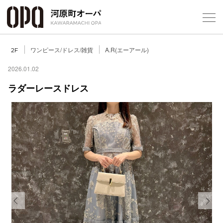
Foreign Customers
Select Language
▼
ワンピース/ドレス/雑貨
A.R(エーアール)
2F
2026.01.02
ラダーレースドレス
フロアガ
ショップ
レストラ
施設案内
アクセス
Previous
Next