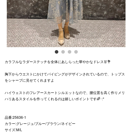
スタッフ
電話でお
公式SNS
カラフルなラダーステッチを全体にあしらった華やかなドレス👗💐
企業情報
胸下からウエストにかけてパイピングがデザインされているので、トップス
お問い合わせ
をシャープに見せてくれますよ
プライバシー
ハイウェストのフレアースカートシルエットなので、腰位置を高く作りメリ
利用規約
ハリあるスタイルを作ってくれるのは嬉しいポイントです🌈･:*
ソーシャルメ
品番:25636-1
カラー:グレージュ/ブルー/ブラウン/ネイビー
サイズ:M/L