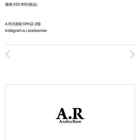
価格:¥20,900(税込)
秋田オ
高崎オ
A.R河原町OPA店 2階
Instagram:a.r.azalearose
新百合丘
三宮オ
キャナルシ
那覇オ
横浜ビ