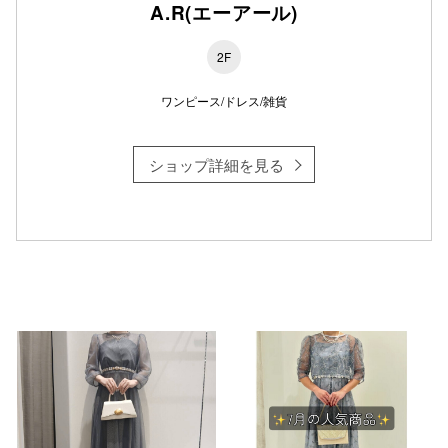
A.R(エーアール)
2F
仙台フォ
ワンピース/ドレス/雑貨
ショップ詳細を見る