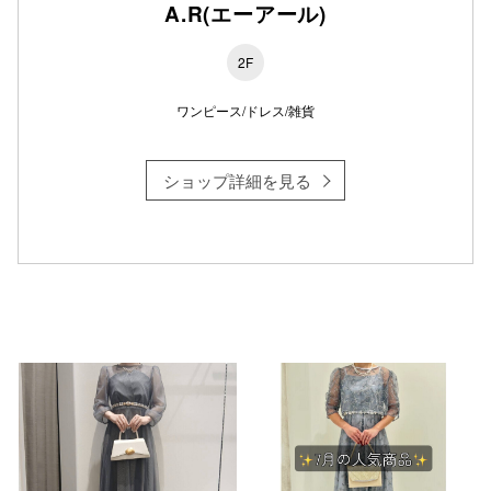
A.R(エーアール)
2F
仙台フォ
ワンピース/ドレス/雑貨
ショップ詳細を見る