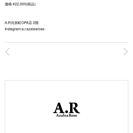
価格:¥22,000(税込)
秋田オ
高崎オ
A.R河原町OPA店 2階
Instagram:a.r.azalearose
新百合丘
三宮オ
キャナルシ
那覇オ
横浜ビ