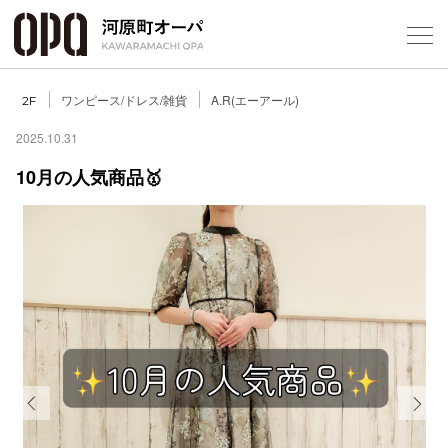
Foreign Customers
Select Language
▼
ワンピース/ドレス/雑貨
A.R(エーアール)
2F
2025.10.31
10月の人気商品🥇
フロアガ
ショップ
レストラ
施設案内
アクセス
Previous
Next