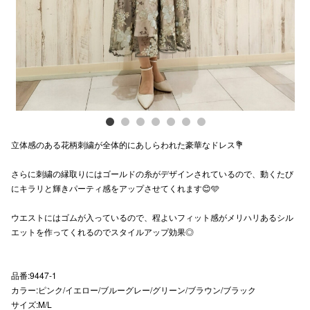
スタッフ
電話でお
公式SNS
立体感のある花柄刺繍が全体的にあしらわれた豪華なドレス💐
企業情報
さらに刺繍の縁取りにはゴールドの糸がデザインされているので、動くたび
お問い合わせ
にキラリと輝きパーティ感をアップさせてくれます😊🩵
プライバシー
ウエストにはゴムが入っているので、程よいフィット感がメリハリあるシル
利用規約
エットを作ってくれるのでスタイルアップ効果◎
ソーシャルメ
品番:9447-1
カラー:ピンク/イエロー/ブルーグレー/グリーン/ブラウン/ブラック
サイズ:M/L