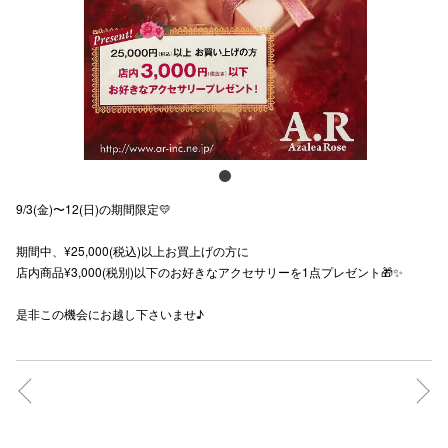
スタッフ
電話でお
公式SNS
9/3(金)〜12(日)の期間限定💛
企業情報
期間中、¥25,000(税込)以上お買上げの方に
お問い合わせ
店内商品¥3,000(税別)以下のお好きなアクセサリーを1点プレゼント🎁✨
プライバシー
是非この機会にお越し下さいませ♪
利用規約
ソーシャルメ