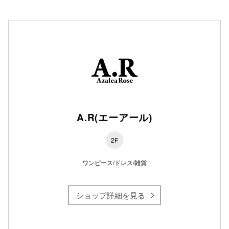
秋田オ
高崎オ
新百合丘
三宮オ
キャナルシ
那覇オ
A.R(エーアール)
2F
ワンピース/ドレス/雑貨
ショップ詳細を見る
横浜ビ