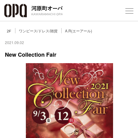
Foreign Customers
Select Language
▼
ワンピース/ドレス/雑貨
A.R(エーアール)
2F
2021.09.02
New Collection Fair
フロアガ
ショップ
レストラ
施設案内
アクセス