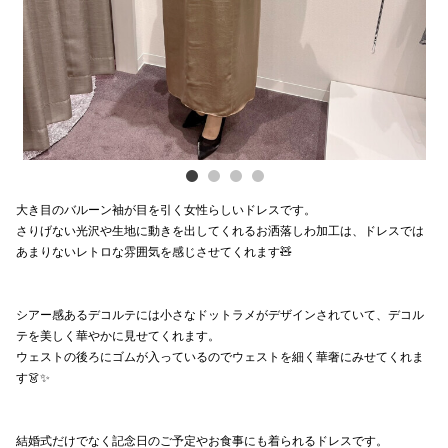
スタッフ
電話でお
公式SNS
大き目のバルーン袖が目を引く女性らしいドレスです。
企業情報
さりげない光沢や生地に動きを出してくれるお洒落しわ加工は、ドレスでは
あまりないレトロな雰囲気を感じさせてくれます🧸
お問い合わせ
プライバシー
シアー感あるデコルテには小さなドットラメがデザインされていて、デコル
利用規約
テを美しく華やかに見せてくれます。
ウェストの後ろにゴムが入っているのでウェストを細く華奢にみせてくれま
ソーシャルメ
す👗✨
結婚式だけでなく記念日のご予定やお食事にも着られるドレスです。