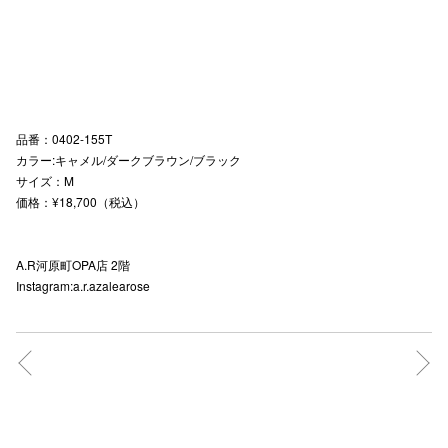
秋田オ
高崎オ
新百合丘
品番：0402-155T
三宮オ
カラー:キャメル/ダークブラウン/ブラック
サイズ：M
キャナルシ
価格：¥18,700（税込）
那覇オ
A.R河原町OPA店 2階
Instagram:a.r.azalearose
横浜ビ