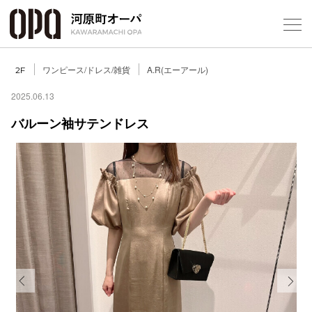
Foreign Customers
Select Language
▼
ワンピース/ドレス/雑貨
A.R(エーアール)
2F
2025.06.13
バルーン袖サテンドレス
フロアガ
ショップ
レストラ
施設案内
アクセス
Previous
Next