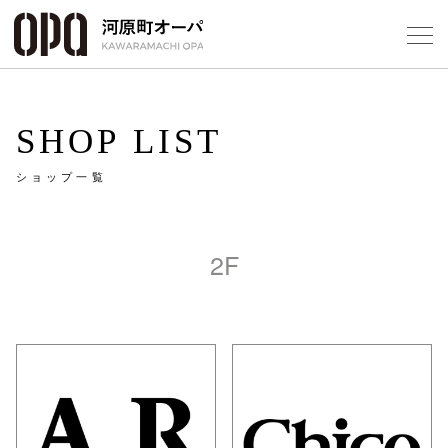
Foreign Customers
Select Language
▼
SHOP LIST
ショップ一覧
フロアガ
2F
ショップ
レストラ
施設案内
アクセス