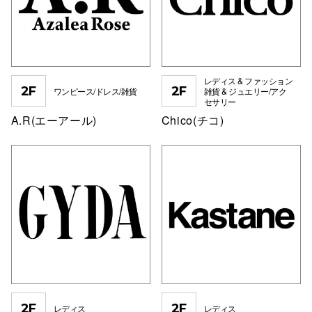
スタッフ
電話でお
レディス & ファッション
2F
2F
ワンピース/ドレス/雑貨
雑貨 & ジュエリー/アク
公式SNS
セサリー
A.R(エーアール)
Chico(チコ)
企業情報
お問い合わせ
プライバシー
利用規約
ソーシャルメ
2F
2F
レディス
レディス