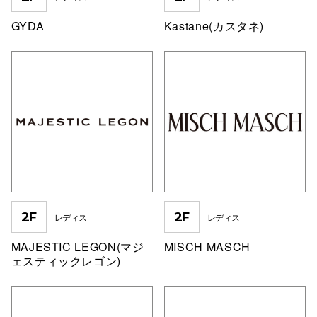
秋田オ
GYDA
Kastane(カスタネ)
高崎オ
新百合丘
三宮オ
キャナルシ
那覇オ
2F
2F
レディス
レディス
MAJESTIC LEGON(マジ
MISCH MASCH
ェスティックレゴン)
横浜ビ