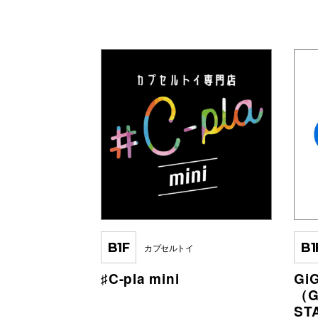
B1F
B1
カプセルトイ
♯C-pla mini
Gi
（G
ST