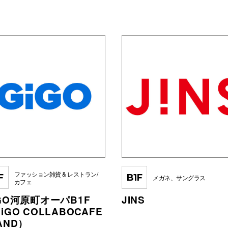
ファッション雑貨 & レストラン/
F
B1F
メガネ、サングラス
カフェ
GO河原町オーパB1F
JINS
iGO COLLABOCAFE
AND）