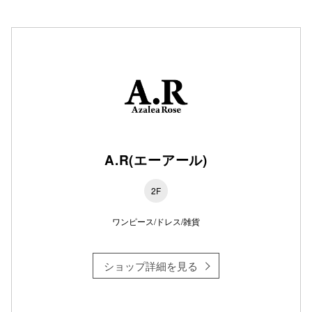
秋田オ
高崎オ
新百合丘
三宮オ
キャナルシ
那覇オ
A.R(エーアール)
2F
ワンピース/ドレス/雑貨
ショップ詳細を見る
横浜ビ