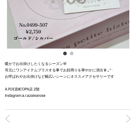
スタッフ
電話でお
公式SNS
暖かでお出掛けしたくなるシーズン🌸
企業情報
耳元にワンアイテムプラスする事でお顔周りを華やかに演出🧚.｡*･
お呼ばれやお出掛けなど幅広いシーンにオススメアクセサリーです
お問い合わせ
プライバシー
A.R河原町OPA店 2階
Instagram:a.r.azalearose
利用規約
ソーシャルメ