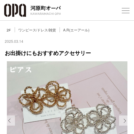
Foreign Customers
Select Language
▼
ワンピース/ドレス/雑貨
A.R(エーアール)
2F
2025.03.14
お出掛けにもおすすめアクセサリー
フロアガ
ショップ
レストラ
施設案内
アクセス
Previous
Next