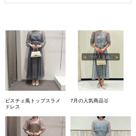
仙台フォ
ビスチェ風トップスラメ
7月の人気商品🥇
ドレス