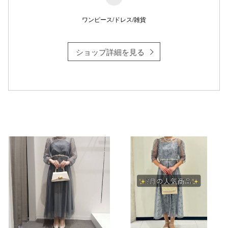
ワンピース/ドレス/雑貨
仙台フォ
ショップ詳細を見る