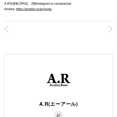
A.R河原町OPA店 2階Instagram:a.r.azalearose
秋田オ
Ameba:
https://ameblo.jp/ar-kyoto/
高崎オ
新百合丘
三宮オ
キャナルシ
那覇オ
横浜ビ
A.R(エーアール)
2F