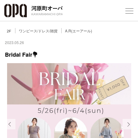
Foreign Customers
Select Language
▼
ワンピース/ドレス/雑貨
A.R(エーアール)
2F
2023.05.26
Bridal Fair💐
フロアガ
ショップ
レストラ
施設案内
アクセス
Previous
Next