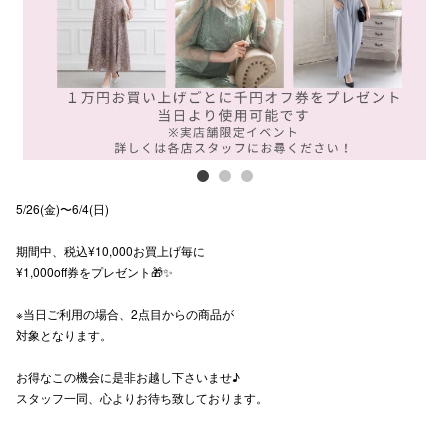
スタッフ
電話でお
公式SNS
5/26(金)〜6/4(日)
企業情報
期間中、税込¥10,000お買上げ毎に
お問い合わせ
¥1,000off券をプレゼント🎁✨
プライバシー
※当日ご利用の場合、2点目からの商品が
利用規約
対象となります。
ソーシャルメ
お得なこの機会に是非お越し下さいませ♪
スタッフ一同、心よりお待ち致しております。