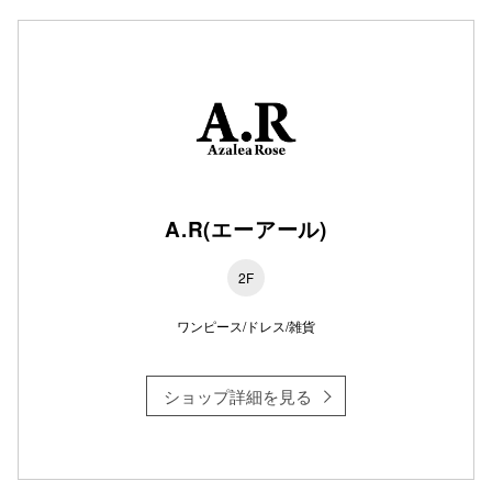
秋田オ
高崎オ
新百合丘
三宮オ
キャナルシ
A.R(エーアール)
那覇オ
2F
ワンピース/ドレス/雑貨
ショップ詳細を見る
横浜ビ