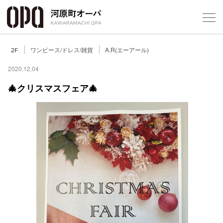
Foreign Customers
Select Language
▼
ワンピース/ドレス/雑貨
A.R(エーアール)
2F
2020.12.04
🎄クリスマスフェア🎄
フロアガ
ショップ
レストラ
施設案内
アクセス