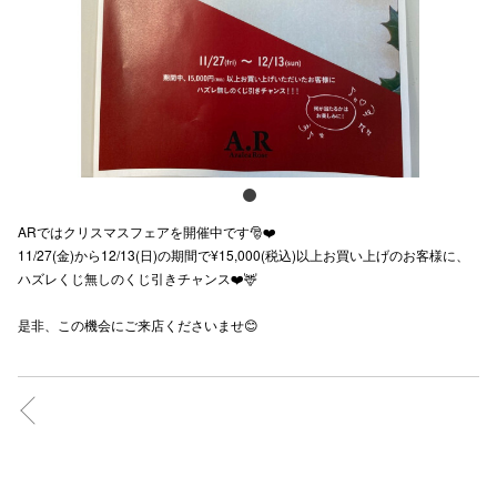
スタッフ
電話でお
公式SNS
ARではクリスマスフェアを開催中です🎅❤️
企業情報
11/27(金)から12/13(日)の期間で¥15,000(税込)以上お買い上げのお客様に、
ハズレくじ無しのくじ引きチャンス❤️🦌
お問い合わせ
プライバシー
是非、この機会にご来店くださいませ😊
利用規約
ソーシャルメ