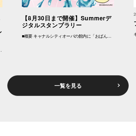
2
ん
【8月30日まで開催】Summerデ
」
ジタルスタンプラリー
ン
■概要 キャナルシティオーパの館内に「おぱんちゅうさぎ」「んぽちゃむ」が登場！ 館内3か所のチェックポイントを巡る「Summerデジタルスタンプラリー」を開催いたします。 スタンプを集めると、ここでしか撮れない限定ARフォトフレームでの撮影がお楽しみいただけます。 さらに3か所全てのスタンプを集めていただくと、 「OPA VIVRE FORUS アプリ」にて 1,000マイルをプレゼント！ 皆さまのご参加を心よりお待ちしております。 ■開催期間 2026年6月26日(金)～2026年8月30日(日) ※各日の開催時間は、店舗の営業時間に準じます。 ※一部店舗では実施期間が異なります。 ※一部実施していない店舗がございます。 ■イベント特典 ① 限定AR撮影 キャラクターを読み込むと、各スポットごとに限定ARフォトフレームでの撮影がお楽しみいただけます。 （1か所のみのご参加でも撮影可能です） ② アプリマイルプレゼント 館内3か所すべてのスタンプを集めた方に、「OPA VIVRE FORUS アプリ」にて1,000マイルをプレゼントいたします。 ■ARフレーム獲得方法 館内3か所のチェックポイントにあるパネルの「QRコード」を、スマートフォンの標準カメラで読み取ります。 フレームは各スポットごとに異なりますので、３か所すべて回ってお楽しみください！ ■マイル獲得方法 ① キャラクター読み取り後、左上のハートマークをタップ ②３か所すべてのハートマークをタップして、キャラクタースタンプを集める ③スタンプ獲得後、下中央の「特典」をタップ ④「確認」→「ここからマイルをゲット」をタップ ⑤オーパアプリに遷移し、その場で付与されます。 ※マイルはマイページの「履歴」からご確認ください。 ■チェックポイント設置場所 チェックポイント① B1F ラフェスタ ウルトラマンワールドM78横入口 チェックポイント② B1F ラフェスタ どんぐり共和国前柱周り チェックポイント③ 2F センターウォーク MYROOM.前柱周り ■注意事項 ※アプリマイルの受け取りには「OPA VIVRE FORUS アプリ」のダウンロードが必要です。 ※マイルの進呈は、お一人さま1回限りとなります。 ※QRコードの読み取りおよびスタンプラリーのご参加は、必ず同じブラウザ （iPhoneの方はSafari、Androidの方はChrome）をご利用ください。 ※プライベートモードやシークレットモードでのご利用、履歴・キャッシュの削除はスタンプが消失する原因となりますのでご注意ください。 ▼詳しくはコチラ▼ https://www.opa-club.com/contents/opanchuusagi_2026/ ▼アプリについて詳しくはこちら！ ▼ https://www.opa-club.com/contents/app/
作ってみませんか？ みなさまのご来店をお待ちしております！ ▼詳しくはコチラ▼ https://www.opa-club.com/contents/opanchuusagi_2026/ コラボ期間：2026年6月26日(金)～2025年8月30日(日) ※一部店舗では実施期間が異なります。 ※一部実施していない店舗がございます。
一覧を見る