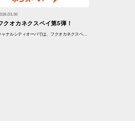
026.03.30
フクオカネクスペイ第5弾！
キャナルシティオーパでは、フクオカネクスペイ第5弾がご利用いただけます。 ご利用期間：3/30(月)～9/30(水) 対象店舗でのお買い物がさらにお得に！ この機会にぜひご利用ください。 ※アプリ決済のみご利用可能です。紙チケット決済はご利用いただけません。 ※一部対象外の店舗・商品がございます。詳しくは各店にてご確認ください。