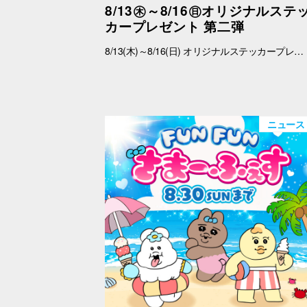
8/13㊍～8/16㊐オリジナルステ
カープレゼント 第二弾
8/13(木)～8/16(日) オリジナルステッカープレゼントキャンペーン ■概要 期間中、館内にて税込2,000円以上お買上げいただき、「OPA VIVRE FORUS アプリ」の対象画面をご提示いただいたお客さまに、先着でここでしか手に入らない「オリジナルキラキラステッカー」をプレゼントいたします！ ぜひこの機会に、お買い物と合わせて限定ノベルティをゲットしてください。 （※本企画は、アプリ会員さま限定となります） ■配布期間 2026年8月13日(木)～8月16日(日) ※各日の実施時間は、引換時間に準じます。 ※ノベルティはなくなり次第、配布を終了いたします。 ※一部実施していない店舗がございます。 ■ノベルティ内容 キラキラステッカー (全3種) ■引換条件 期間中、以下の2点を引換カウンターにてご提示ください。 ① 館内でお買上げいただいた、税込2,000円以上のレシート（合算可） ② 「OPA VIVRE FORUS アプリ」のクーポン画面 ■引換場所・引換時間 引換場所：センターウォーク B1Fラフェスタ 特設カウンター 引換時間：11:00 ～ 19:00 ■注意事項 ※ノベルティは数量限定のため、なくなり次第終了となりますので予めご了承ください。 ※ノベルティはランダムでのお渡しとなります。重複した場合でも、種類の変更・交換はいたしかねます。 ※ノベルティの引き換えは、おひとりさま3枚までとなります。 ※お買上げレシートは、期間中のキャナルシティオーパのものに限ります（一部対象外のショップ・商品がございます） ※キャナルシティオーパのレシートのみ対象。館をまたいだレシートの合算は不可。 ※画像はイメージです。実際のノベルティとは異なる場合がございます。 ▼詳しくはコチラ▼ https://www.opa-club.com/contents/opanchuusagi_2026/ ▼アプリについて詳しくはこちら！ ▼ https://www.opa-club.com/contents/app/
ニュース