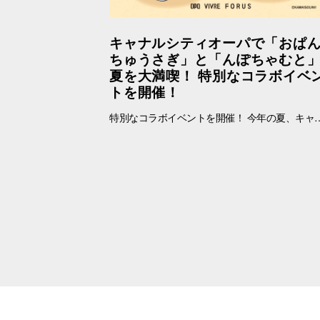
キャナルシティオーパで「おぱ
ちゅうさぎ」と「んぽちゃむと
夏を大満喫！ 特別なコラボイベ
トを開催！
特別なコラボイベントを開催！ 今年の夏、キャナルシティオーパに 人気キャラクター「おぱんちゅうさぎ」「んぽちゃむ」が登場します！ ポップでかわいいキービジュアルが館内を彩り、いつもと違うワクワクする空間に大変身。 さらに、スマホで気軽に参加できる「Summerデジタルスタンプラリー」や、 アプリ会員さま限定の「オリジナルノベルティ企画」など、楽しい企画が盛りだくさん！ お買い物をしながら、おぱんちゅうさぎたちと一緒に楽しい夏の思い出を