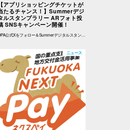
【アプリショッピングチケットが
当たるチャンス！】Summerデジ
タルスタンプラリー ARフォト投
稿 SNSキャンペーン開催！
OPA公式Xをフォロー＆Summerデジタルスタンプラリーで撮影したARフォトを投稿して、OPA VIVRE FORUSアプリのショッピングチケットをゲットしよう！ ■ 景品 500円分のアプリショッピングチケットを2枚（計1,000円分）を抽選で20名さまにプレゼント！ ※税込2,000円で使える500円のショッピングチケットを2枚進呈します。 ■ 応募期間 2026年8月1日(土) ～ 8月30日(日) 23:59まで ※当選者には8月31日(月)以降にDMにてご連絡いたします。 ■ 応募方法 OPA公式X（@opa_vivre_forus）をフォロー Summerデジタルスタンプラリーに参加して、ARフォトを撮影 ハッシュタグ「#おぱんちゅうさぎOPA」「#おぱんちゅうさぎFORUS」「#おぱんちゅうさぎVIVRE」のいずれかをつけて、撮影したARフォトを投稿！ ■ ご注意・各種規約 【撮影・投稿に関する注意】 撮影の際は、周囲のお客さまの通行の妨げにならないようご注意ください。 店内での撮影の際は、各店舗のルールやご案内に沿ってお楽しみください。 ARフォトの撮影、投稿するARフォトは、他のお客さまの顔等が映らないようご配慮をお願いいたします。 危険な行為（階段や無理な姿勢など）はお控えください。 【個人情報・権利に関する注意】 ARフォトの撮影・投稿にあたっては、他のお客さまのプライバシーにご配慮いただき、顔等が写り込まないようお願いいたします。
ニュース