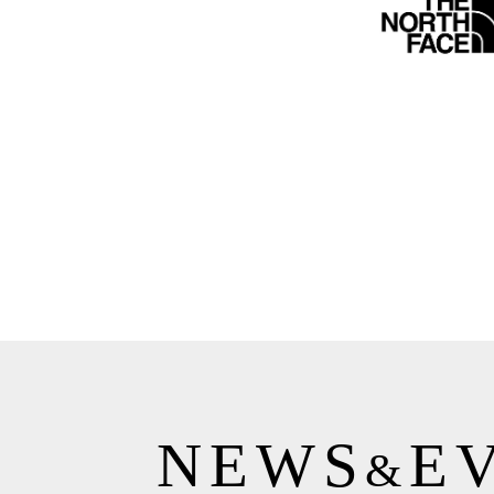
NEWS
E
&