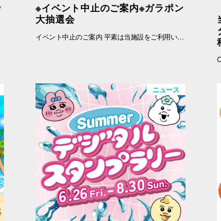
ッ
※イベント中止のご案内※ガラポン
大抽選会
イベント中止のご案内 平素は当施設をご利用いただき、誠にありがとうございます。 8.9(土)～8.9(日)に開催を予定しておりました「夏のイベント第1弾 ガラポン大抽選会 」につきましては、 当施設の都合により開催を中止させていただくこととなりました。 イベントを楽しみにされていたお客さまにはご迷惑をおかけいたしますが、何卒ご理解のほどよろしくお願い申し上げます。 －－－－－－－－－－－－－－－－－－－－－－－－－－－－－－－－－－－－－－－－－－－－－－－ 期間中の館内お買上げレシート税込3,000円(合算可)ごとに１回、抽選にご参加いただけます。 さらに、オーパアプリのクーポンご提示で+1回！ ■抽選日時：8.8(土) ～8.9(日) 11：00～19：00 ■抽選会場：B1F ラフェスタ内特設会場 ■レシート対象期間：8.8(土)～8.9(日) ※レシートでの参加はお一人さま最大10回まで、アプリクーポンご提示で+1回、合計最大11回まで抽選にご参加いただけます。 ■景品 【特賞】 キャナルシティ博多お買物券 30,000円相当 【1等】 ANKER ポータブルスピーカー 【2等】 STANLEY タンブラー 【3等】 クリスピークリームドーナツ ミニボックス(10個入) 【4等】 モロゾフクッキー 【5等】 バスボール 【ラッキー賞】 バンダイナムコクロスストア博多 クレーンゲーム1回無料券 【注意事項】 ※参加の際はキャナルシティオーパのお買上レシートが必要です。アプリクーポンご提示のみでの参加はできません。 ※各日、景品がなくなり次第終了となります。 ※イラストはすべてイメージです。 ※キャナルシティオーパの店舗のみ対象です。詳しくはフロアガイドをご確認ください。 ※レシートは1枚につき1回限り有効です。 ※税込30,000円以上お買上げのお客さまでもおひとりさま最大10回まで(アプリ会員さまは最大11回まで)です。 ※予告なく実施内容が変更・終了となる場合がございます。
ニュース