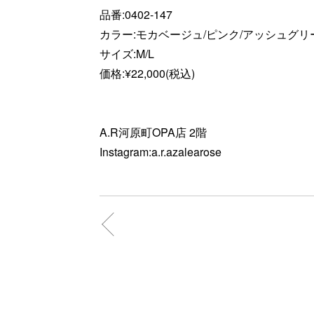
品番:0402-147
カラー:モカベージュ/ピンク/アッシュグリ
サイズ:M/L
価格:¥22,000(税込)
A.R河原町OPA店 2階
Instagram:a.r.azalearose