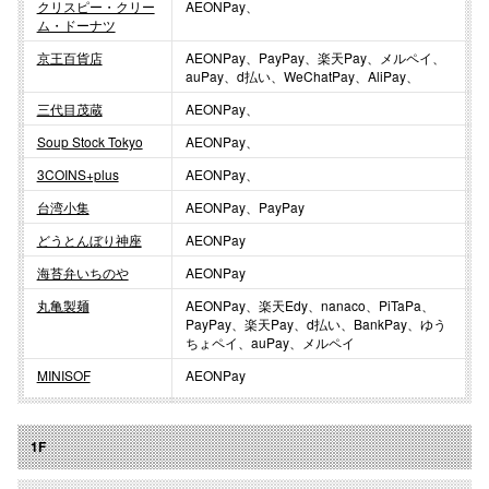
クリスピー・クリー
AEONPay、
ム・ドーナツ
京王百貨店
AEONPay、PayPay、楽天Pay、メルペイ、
auPay、d払い、WeChatPay、AliPay、
仙台フォ
三代目茂蔵
AEONPay、
Soup Stock Tokyo
AEONPay、
3COINS+plus
AEONPay、
台湾小集
AEONPay、PayPay
どうとんぼり神座
AEONPay
海苔弁いちのや
AEONPay
丸亀製麺
AEONPay、楽天Edy、nanaco、PiTaPa、
PayPay、楽天Pay、d払い、BankPay、ゆう
ちょペイ、auPay、メルペイ
MINISOF
AEONPay
1F