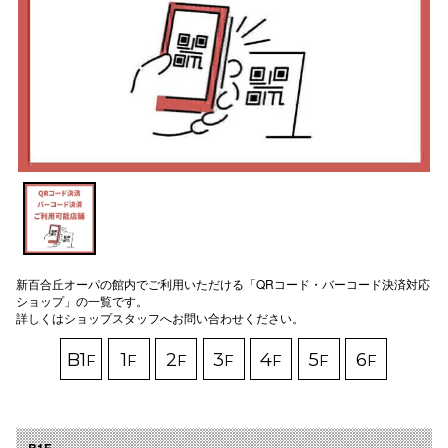
スタッフ
電話でお
公式SNS
企業情報
お問い合わせ
新百合丘オーパの館内でご利用いただける「QRコード・バーコード決済対応
プライバシー
ショップ」の一覧です。
詳しくはショップスタッフへお問い合わせください。
利用規約
B1
1
2
3
4
5
6
ソーシャルメ
F
F
F
F
F
F
F
B1F