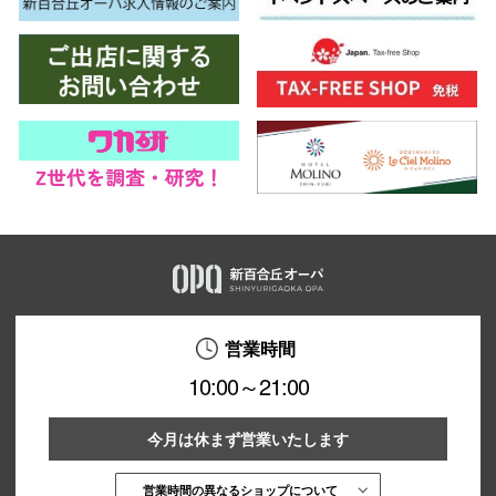
営業時間
10:00～21:00
今月は休まず営業いたします
営業時間の異なるショップについて