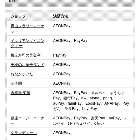
秋田オ
ショップ
決済方法
高崎オ
青山フラワーマーケ
AEONPay
ット
新百合丘
イタリアンダイニン
AEONPay、PayPay
グ ドナ
三宮オ
梅丘寿司の美登利
PayPay
キャナルシ
王様のお菓子ランド
AEONPay
那覇オ
おなかすいた
AEONPay
金子園
AEONPay
吉祥寺 菊屋
AEONPay、PayPay、メルペイ、ゆうちょ
Pay、銀行Pay、K+、atone、pring、
auPay、famiPay、EposPay、ANAPay、Pay
どん、ララPay、LuvitPay
銀座コージーコーナ
AEONPay、PayPay、楽天Pay、auPay、メ
横浜ビ
ー
ルペイ、ゆうちょペイ、d払い
グランディール
AEONPay、