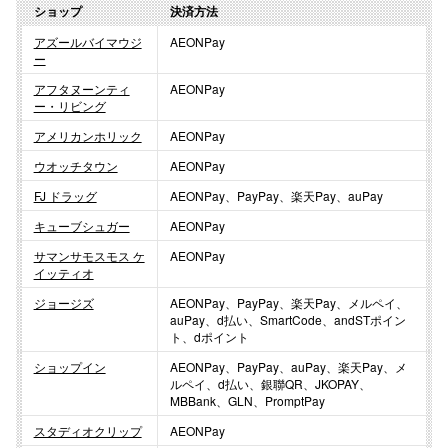
ショップ
決済方法
アズールバイマウジ
AEONPay
ー
アフタヌーンティ
AEONPay
ー・リビング
アメリカンホリック
AEONPay
ウオッチタウン
AEONPay
FJ ドラッグ
AEONPay、PayPay、楽天Pay、auPay
キューブシュガー
AEONPay
サマンサモスモス ケ
AEONPay
イッティオ
ジョージズ
AEONPay、PayPay、楽天Pay、メルペイ、
auPay、d払い、SmartCode、andSTポイン
ト、dポイント
ショップイン
AEONPay、PayPay、auPay、楽天Pay、メ
ルペイ、d払い、銀聯QR、JKOPAY、
MBBank、GLN、PromptPay
スタディオクリップ
AEONPay