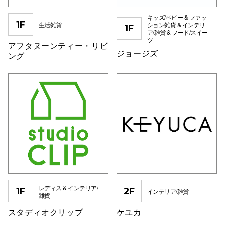
秋田オ
キッズ/ベビー & ファッ
1F
生活雑貨
ション雑貨 & インテリ
1F
ア/雑貨 & フード/スイー
高崎オ
ツ
アフタヌーンティー・リビ
ジョージズ
新百合丘
ング
三宮オ
キャナルシ
那覇オ
レディス & インテリア/
1F
2F
横浜ビ
インテリア/雑貨
雑貨
スタディオクリップ
ケユカ