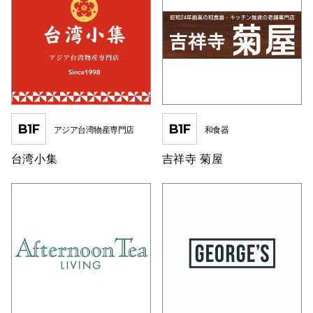
スタッフ
電話でお
公式SNS
B1F
B1F
アジア台湾物産専門店
和食器
企業情報
台湾小集
吉祥寺 菊屋
お問い合わせ
プライバシー
利用規約
ソーシャルメ