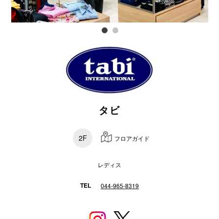
スタッフ
電話でお
公式SNS
タビ
企業情報
お問い合わせ
2F
フロアガイド
プライバシー
利用規約
レディス
ソーシャルメ
TEL
044-965-8319