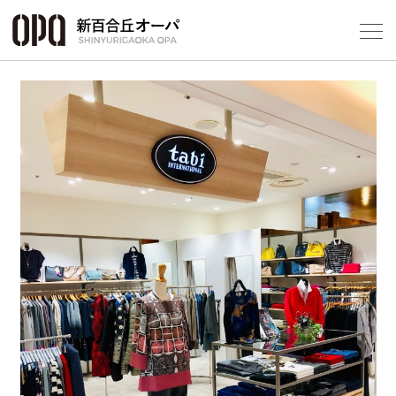
Foreign Customers
Select Language
▼
フロアガ
ショップ
Previous
Next
レストラ
施設案内
アクセス