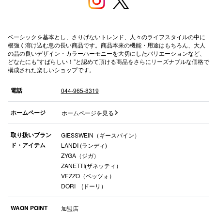
秋田オ
高崎オ
ベーシックを基本とし、さりげないトレンド、人々のライフスタイルの中に
根強く溶け込む息の長い商品です。商品本来の機能・用途はもちろん、大人
新百合丘
の品の良いデザイン・カラーハーモニーを大切にしたバリエーションなど、
どなたにも“すばらしい！”と認めて頂ける商品をさらにリーズナブルな価格で
構成された楽しいショップです。
三宮オ
キャナルシ
電話
044-965-8319
那覇オ
ホームページ
ホームページを見る
取り扱いブラン
GIESSWEIN（ギースバイン）
ド・アイテム
LANDI (ランディ)
ZYGA（ジガ）
ZANETTI(ザネッティ）
VEZZO（ベッツォ）
横浜ビ
DORI (ドーリ）
WAON POINT
加盟店