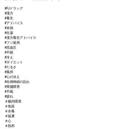
#FJドラッグ
#漢方
#養生
#アドバイス
#未病
#生薬
#漢方養生アドバイス
#フジ薬局
#高血圧
#不眠
#冷え
#ダイエット
#だるさ
#風邪
#心の冷え
#自律神経の乱れ
#胃腸障害
#不眠
#疲れ
＃腸内環境
＃免疫
＃水毒
＃猛暑
＃心
＃熱邪