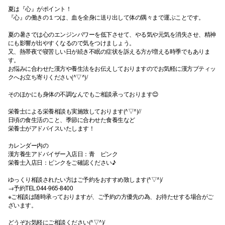
夏は『心』がポイント！
『心』の働きの１つは、血を全身に送り出して体の隅々まで運ぶことです。
夏の暑さでは心のエンジンパワーを低下させて、やる気や元気を消失させ、精神
にも影響が出やすくなるので気をつけましょう。
又、熱帯夜で寝苦しい日が続き不眠の症状を訴える方が増える時季でもありま
す。
お悩みに合わせた漢方や養生法をお伝えしておりますのでお気軽に漢方ブティッ
クへお立ち寄りください(^▽^)/
そのほかにも身体の不調なんでもご相談承っております😊
栄養士による栄養相談も実施致しております(^▽^)//
日頃の食生活のこと、季節に合わせた食養生など
栄養士がアドバイスいたします！
カレンダー内の
漢方養生アドバイザー入店日：青 ピンク
栄養士入店日：ピンクをご確認ください♪
ゆっくり相談されたい方はご予約をおすすめ致します(^▽^)/
→予約TEL:044-965-8400
※ご相談は随時承っておりますが、ご予約の方優先の為、お待たせする場合がご
ざいます。
どうぞお気軽にご相談ください(^▽^)/