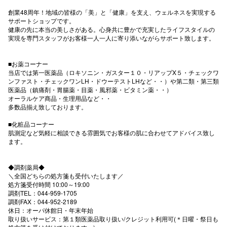
創業48周年！地域の皆様の「美」と「健康」を支え、ウェルネスを実現する
秋田オ
サポートショップです。
健康の先に本当の美しさがある。心身共に豊かで充実したライフスタイルの
高崎オ
実現を専門スタッフがお客様一人一人に寄り添いながらサポート致します。
新百合丘
■お薬コーナー
当店では第一医薬品（ロキソニン・ガスター１０・リアップX５・チェックワ
三宮オ
ンファスト・チェックワンLH・ドウーテストLHなど・・）や第二類・第三類
医薬品（鎮痛剤・胃腸薬・目薬・風邪薬・ビタミン薬・・）
キャナルシ
オーラルケア商品・生理用品など・・
多数品揃え致しております。
那覇オ
■化粧品コーナー
肌測定など気軽に相談できる雰囲気でお客様の肌に合わせてアドバイス致し
ます。
◆調剤薬局◆
＼全国どちらの処方箋も受付いたします／
処方箋受付時間 10:00～19:00
横浜ビ
調剤TEL：044-959-1705
調剤FAX：044-952-2189
休日：オーパ休館日・年末年始
取り扱いサービス：第１類医薬品取り扱い/クレジット利用可(＊日曜・祭日も