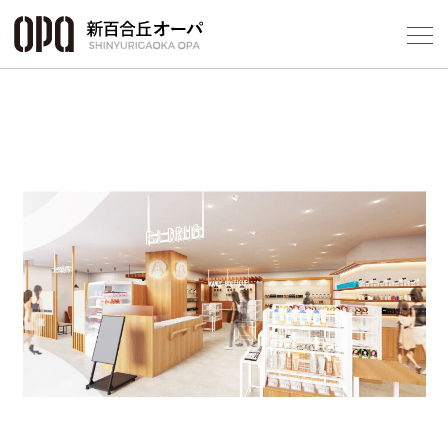
Foreign Customers
Select Language
▼
フロアガ
ショップ
Previous
Next
レストラ
施設案内
アクセス