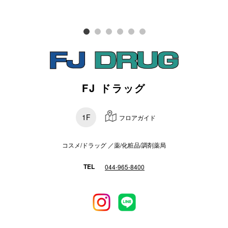
スタッフ
電話でお
公式SNS
FJ ドラッグ
企業情報
1F
フロアガイド
お問い合わせ
コスメ/ドラッグ ／薬/化粧品/調剤薬局
プライバシー
利用規約
TEL
044-965-8400
ソーシャルメ