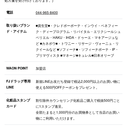
処方箋を受け付けております。)
電話
044-965-8400
仙台フォ
取り扱いブラン
■資生堂■・クレドポーボーテ・インウイ・ベネフィー
ド・アイテム
ク・ディープログラム・リバイタル・エリクシールシュ
ペリエル・HAKU・IHDA・ドゥーエ・マキアージュな
ど ■カネボウ■・トワニー・リサージ・ヴォーニュ・リ
クイールなど ■ソフィーナ■・ソフィーナボーテ・IP・
プリマヴィスタ ■マネージ■キュレル■日本オリーブ
WAON POINT
加盟店
FJドラッグ専用
新規LINEお友だち登録で税込2,000円以上のお買い物に
LINE
使える500円OFFクーポンをプレゼント。
化粧品スタンプ
割引除外カウンセリング化粧品ご購入で税抜500円ごと
カード
に1スタンプ進呈。
全部たまると1,000円分のお買物券として当店のお買い
物にご利用いただけます。