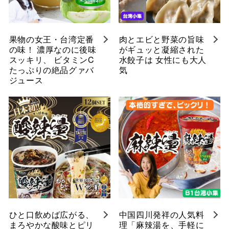
果物の女王・台湾定番
肉とエビと野菜の旨味
の味！ 濃厚なのに後味
がギュッと凝縮された
スッキリ、 ビタミンC
水餃子は 女性にも大人
たっぷりの絶品グァバ
気
ジュース
ひと口飲めば広がる、
中国四川発祥の人気料
まろやかな酸味とピリ
理「麻辣湯を、手軽に