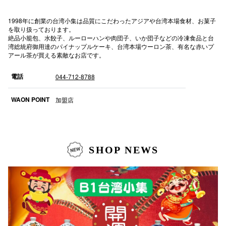
秋田オ
1998年に創業の台湾小集は品質にこだわったアジアや台湾本場食材、お菓子
を取り扱っております。
高崎オ
絶品小籠包、水餃子、ルーローハンや肉団子、いか団子などの冷凍食品と台
湾総統府御用達のパイナップルケーキ、台湾本場ウーロン茶、有名な赤いプ
新百合丘
アール茶が買える素敵なお店です。
三宮オ
電話
044-712-8788
キャナルシ
WAON POINT
加盟店
那覇オ
SHOP NEWS
横浜ビ