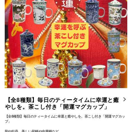
仙台フォ
【全8種類】毎日のティータイムに幸運と癒
やしを。茶こし付き「開運マグカップ」
【全8種類】毎日のティータイムに幸運と癒やしを。茶こし付き「開運マグカッ
プ」
龍や牡丹、美しい和柄や中華柄など、