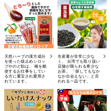
天然ハーブの漢方成分
生産量が非常に少な
を使った咳止めシロッ
く、 台湾でも取り扱い
プやのど飴は、 喉を酷
店舗が限られる希少な
使するお仕事をしてい
お茶。 「探してもなか
る方に重宝され愛用さ
なか出会えない」と言
れています。
われる一品です。