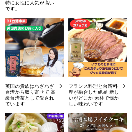
特に女性に人気が高い
です。
英国の貴族はわざわざ
フランス料理と台湾料
台湾から取り寄せて 高
理が融合した絶品 新し
級台湾茶として愛され
いがどこか 素朴で懐か
ています
しい味わいです