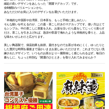
縁起の良いデザインをあしらった「開運マグカップ」です。
全8種類のバリエーションから、
あなただけのお気に入りのデザインをお選びいただけます。
「本格的な中国茶や台湾茶、日本茶を、もっと手軽に楽しみたい」
そんな願いを叶えるのが、この蓋・茶こし付きのマグカップです。使い方はとて
もシンプル。中の茶こしに茶葉を入れ、お湯を注いだら蓋をしてじっくり蒸らす
だけ。茶こしを引き上げれば、急須や茶器で淹れたような本格的な香りと、上品
な味わいがふわりと広がります。
美しい陶器製で、保温効果も抜群。蓋付きなのでお茶が冷めにくく、ゆったりと
した贅沢な時間を最後まで温かいままお楽しみいただけます。これまでにない洗
練されたデザインで、いつものお茶がより一層美味しく感じられるはず。毎日の
暮らしに、ちょっと特別な「開運のひととき」を取り入れてみませんか？