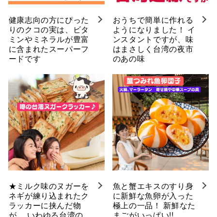
健康志向の方にぴった
おうちで簡単に作れる
りのクコの実は、ビタ
ようになりました！ イ
ミンやミネラルが豊富
ンスタントですが、味
に含まれたスーパーフ
はまさしく台湾の夜市
ードです
のあの味
★ミルク味のヌガーを
魚と蟹エキスのすり身
ネギが練り込まれたク
に新鮮な魚卵が入った
ラッカーに挟んだ物
極上の一品！ 新鮮なた
が、 いわゆる台湾の
まごがいっぱい!!