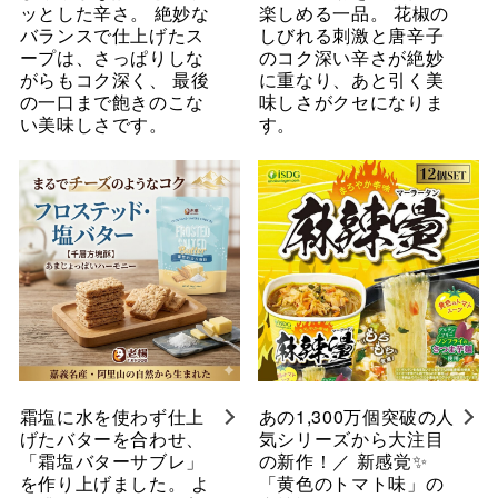
ッとした辛さ。 絶妙な
楽しめる一品。 花椒の
バランスで仕上げたス
しびれる刺激と唐辛子
ープは、さっぱりしな
のコク深い辛さが絶妙
がらもコク深く、 最後
に重なり、あと引く美
の一口まで飽きのこな
味しさがクセになりま
い美味しさです。
す。
霜塩に水を使わず仕上
あの1,300万個突破の人
げたバターを合わせ、
気シリーズから大注目
「霜塩バターサブレ」
の新作！／ 新感覚✨
を作り上げました。 よ
「黄色のトマト味」の