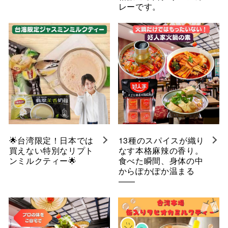
レーです。
🌟台湾限定！日本では
13種のスパイスが織り
買えない特別なリプト
なす本格麻辣の香り。
ンミルクティー🌟
食べた瞬間、身体の中
からぽかぽか温まる
——