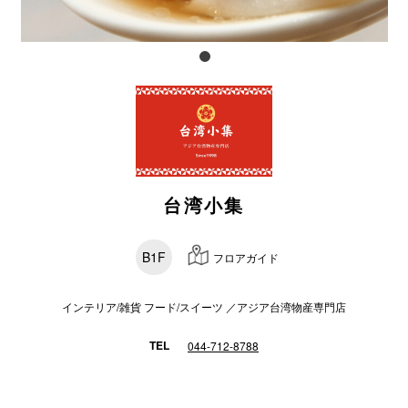
スタッフ
電話でお
公式SNS
台湾小集
企業情報
お問い合わせ
B1F
フロアガイド
プライバシー
利用規約
インテリア/雑貨 フード/スイーツ ／アジア台湾物産専門店
ソーシャルメ
TEL
044-712-8788