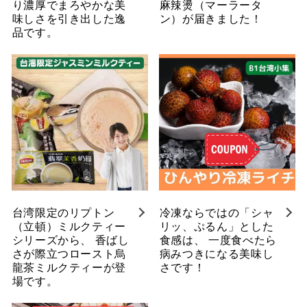
り濃厚でまろやかな美
麻辣燙（マーラータ
味しさを引き出した逸
ン）が届きました！
品です。
台湾限定のリプトン
冷凍ならではの「シャ
（立頓）ミルクティー
リッ、ぷるん」とした
シリーズから、 香ばし
食感は、 一度食べたら
さが際立つロースト烏
病みつきになる美味し
龍茶ミルクティーが登
さです！
場です。