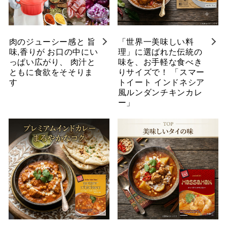
肉のジューシー感と 旨
「世界一美味しい料
味,香りが お口の中にい
理」に選ばれた伝統の
っぱい広がり、 肉汁と
味を、お手軽な食べき
ともに食欲をそそりま
りサイズで！ 「スマー
す
トイート インドネシア
風ルンダンチキンカレ
ー」