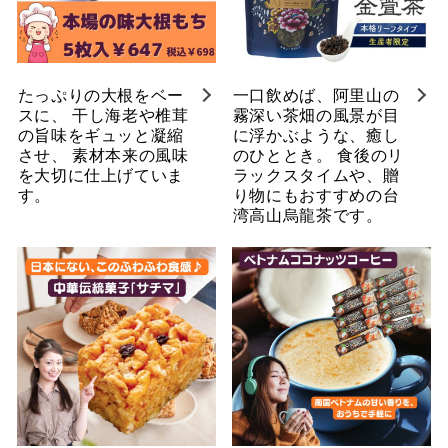
たっぷりの大根をベー
一口飲めば、阿里山の
スに、 干し海老や椎茸
霧深い茶畑の風景が目
の旨味をギュッと凝縮
に浮かぶような、癒し
させ、 素材本来の風味
のひととき。 食後のリ
を大切に仕上げていま
ラックスタイムや、贈
す。
り物にもおすすめの台
湾高山烏龍茶です。