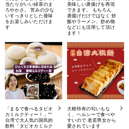
当たりがいい緑茶のま
美味しい唐揚げを再現
ろやかさ。 苦みの少な
できます。 もちろん
いすっきりとした後味
唐揚げだけではなく 炒
をお楽しみいただけま
飯やラーメン、炒め物
す
などにも活用して頂け
ます！
「まるで食べるタピオ
大根特有の匂いもな
カミルクティー！」**
く、ヘルシーで食べや
台湾で大人気の国民的
すいので 老若男女から
飲料「タピオカミルク
愛されています