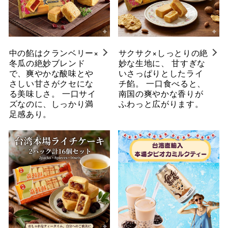
中の餡はクランベリー×
サクサク×しっとりの絶
冬瓜の絶妙ブレンド
妙な生地に、 甘すぎな
で、爽やかな酸味とや
いさっぱりとしたライ
さしい甘さがクセにな
チ餡。 一口食べると、
る美味しさ。 一口サイ
南国の爽やかな香りが
ズなのに、しっかり満
ふわっと広がります。
足感あり。