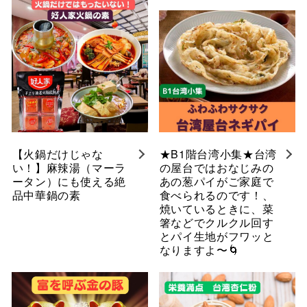
【火鍋だけじゃな
★B1階台湾小集★台湾
い！】麻辣湯（マーラ
の屋台ではおなじみの
ータン）にも使える絶
あの葱パイがご家庭で
品中華鍋の素
食べられるのです！、
焼いているときに、菜
箸などでクルクル回す
とパイ生地がフワッと
なりますよ〜🌀