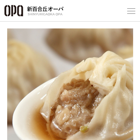
Foreign Customers
Select Language
▼
フロアガ
ショップ
レストラ
施設案内
アクセス