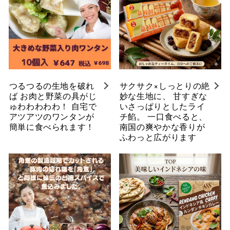
つるつるの生地を破れ
サクサク×しっとりの絶
ば お肉と野菜の具がじ
妙な生地に、 甘すぎな
ゅわわわわわ！ 自宅で
いさっぱりとしたライ
アツアツのワンタンが
チ餡。 一口食べると、
簡単に食べられます！
南国の爽やかな香りが
ふわっと広がります