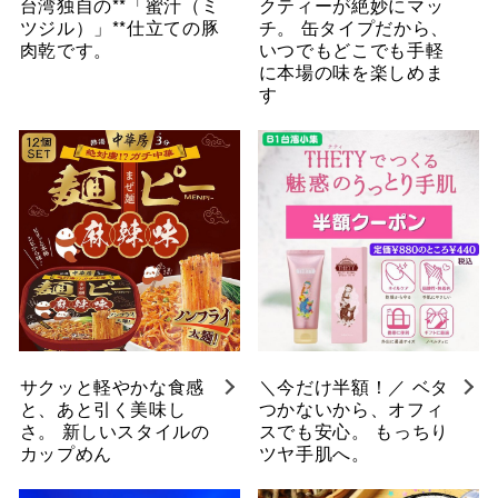
台湾独自の**「蜜汁（ミ
クティーが絶妙にマッ
ツジル）」**仕立ての豚
チ。 缶タイプだから、
肉乾です。
いつでもどこでも手軽
に本場の味を楽しめま
す
サクッと軽やかな食感
＼今だけ半額！／ ベタ
と、あと引く美味し
つかないから、オフィ
さ。 新しいスタイルの
スでも安心。 もっちり
カップめん
ツヤ手肌へ。