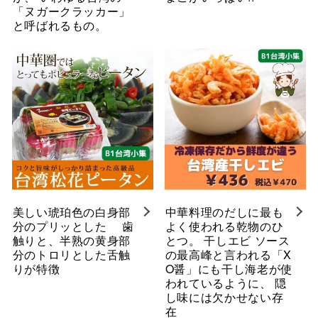
「ヌガークラッカー」
と呼ばれるもの。
美しい琥珀色の白身部
中華料理のだしに最も
分のプリッとした 歯
よく使われる乾物のひ
触りと、半熟の黄身部
とつ。 干しエビ ソース
分のトロリとした舌触
の最高峰と言われる「X
りが特徴
O醤」にも干し海老が使
われているように、 隠
し味には欠かせない存
在