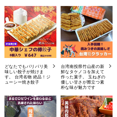
どなたでもパリパリ美
台湾南投県竹山産の新
味しい餃子が焼けま
鮮なタケノコを加えて
す。 台湾名物 絶品！ジ
作った菓子。 玉ねぎの
ューシー焼き餃子
優しい甘さが際立つ素
朴な味が魅力です