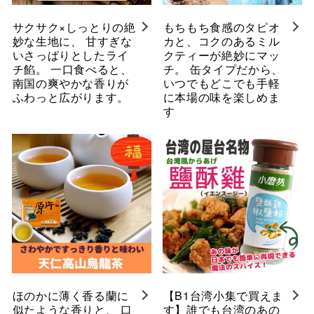
サクサク×しっとりの絶
もちもち食感のタピオ
妙な生地に、 甘すぎな
カと、コクのあるミル
いさっぱりとしたライ
クティーが絶妙にマッ
チ餡。 一口食べると、
チ。 缶タイプだから、
南国の爽やかな香りが
いつでもどこでも手軽
ふわっと広がります。
に本場の味を楽しめま
す
ほのかに薄く香る蘭に
【B1台湾小集で買えま
似たような香りと、 口
す】誰でも台湾のあの