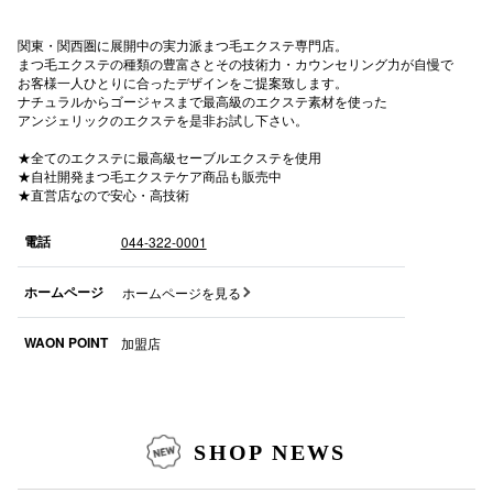
秋田オ
関東・関西圏に展開中の実力派まつ毛エクステ専門店。
まつ毛エクステの種類の豊富さとその技術力・カウンセリング力が自慢で
高崎オ
お客様一人ひとりに合ったデザインをご提案致します。
ナチュラルからゴージャスまで最高級のエクステ素材を使った
新百合丘
アンジェリックのエクステを是非お試し下さい。
★全てのエクステに最高級セーブルエクステを使用
三宮オ
★自社開発まつ毛エクステケア商品も販売中
★直営店なので安心・高技術
キャナルシ
電話
044-322-0001
那覇オ
ホームページ
ホームページを見る
WAON POINT
加盟店
横浜ビ
SHOP NEWS