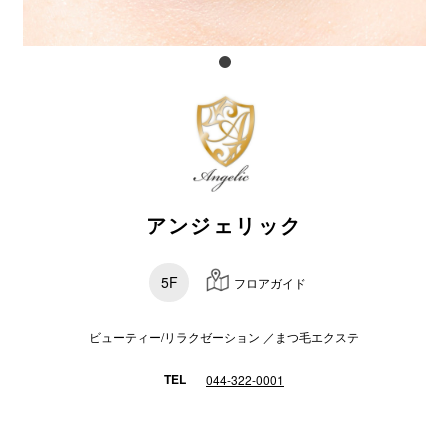
スタッフ
電話でお
公式SNS
アンジェリック
企業情報
お問い合わせ
5F
フロアガイド
プライバシー
利用規約
ビューティー/リラクゼーション ／まつ毛エクステ
ソーシャルメ
TEL
044-322-0001