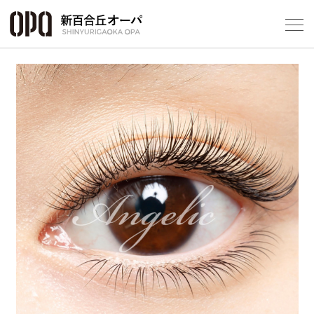
Foreign Customers
Select Language
▼
フロアガ
ショップ
レストラ
施設案内
アクセス