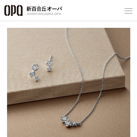
Foreign Customers
Select Language
▼
フロアガ
ショップ
Previous
Next
レストラ
施設案内
アクセス