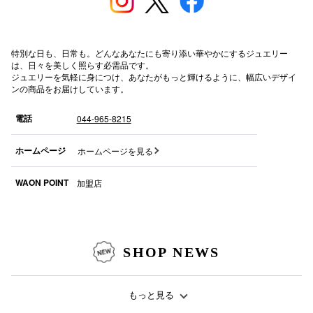
秋田オ
高崎オ
特別な日も、日常も。どんなあなたにも寄り添い華やかにするジュエリー
は、日々を美しく照らす必需品です。
新百合丘
ジュエリーを気軽に身につけ、あなたがもっと輝けるように、幅広いデザイ
ンの商品をお届けしています。
三宮オ
電話
044-965-8215
キャナルシ
ホームページ
ホームページを見る
那覇オ
WAON POINT
加盟店
SHOP NEWS
横浜ビ
もっと見る