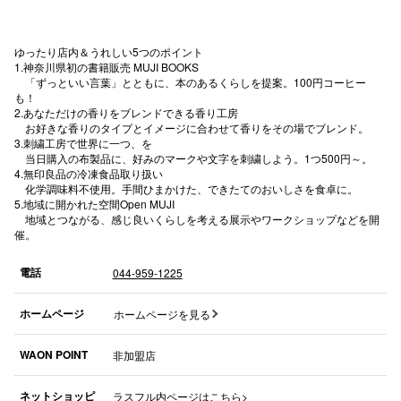
秋田オ
ゆったり店内＆うれしい5つのポイント
高崎オ
1.神奈川県初の書籍販売 MUJI BOOKS
「ずっといい言葉」とともに、本のあるくらしを提案。100円コーヒー
新百合丘
も！
2.あなただけの香りをブレンドできる香り工房
お好きな香りのタイプとイメージに合わせて香りをその場でブレンド。
三宮オ
3.刺繍工房で世界に一つ、を
当日購入の布製品に、好みのマークや文字を刺繍しよう。1つ500円～。
キャナルシ
4.無印良品の冷凍食品取り扱い
化学調味料不使用。手間ひまかけた、できたてのおいしさを食卓に。
那覇オ
5.地域に開かれた空間Open MUJI
地域とつながる、感じ良いくらしを考える展示やワークショップなどを開
催。
電話
044-959-1225
ホームページ
ホームページを見る
横浜ビ
WAON POINT
非加盟店
ネットショッピ
ラスフル内ページはこちら>