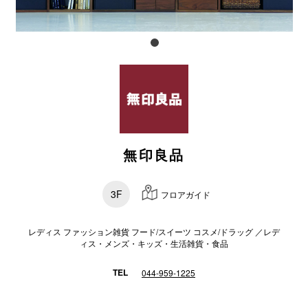
スタッフ
電話でお
公式SNS
無印良品
企業情報
お問い合わせ
3F
フロアガイド
プライバシー
利用規約
レディス ファッション雑貨 フード/スイーツ コスメ/ドラッグ ／レデ
ィス・メンズ・キッズ・生活雑貨・食品
ソーシャルメ
TEL
044-959-1225