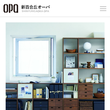
Foreign Customers
Select Language
▼
フロアガ
ショップ
レストラ
施設案内
アクセス