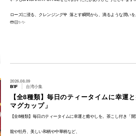
店頭にてテスターのご用意がありお試しもできますので、お気軽にス
ローズに浸る、クレンジング🌹 落とす瞬間から、滴るような潤い
「隠す」と「透ける」を高次元で両立。コスメデコルテ独自の「薄
🤲🏻✨✨
い🤲🏻✨
ご来店お待ちしております❣️
ローズを蒸留して得られた、ローズエッセンスを贅沢に使い、 落と
だ肌へ。
コスメデコルテ
忙しい朝や、疲れた夜、軽いメイクの日など、様々なシーンに、 一
トーン＆フラット パーフェクティング パレット
体験をお試し下さい🤲🏻🌹
5g 全5色 6,600円(税込)
〜こだわり〜
#コスメデコルテ
2026.08.09
🌹天然由来ローズエッセンス※73%配合🌹 美容液のような潤いと
台湾小集
B1F
#コスデコ
も満たされるひとときを✨
【全8種類】毎日のティータイムに幸運
#コンシーラー
※センチフォリアバラ花水（保湿）
#美肌補整
マグカップ」
⚪︎アルコールフリー
#色ムラ
⚪︎合成香料フリー
【全8種類】毎日のティータイムに幸運と癒やしを。茶こし付き「開
#クマ
⚪︎オイルフリー
#透明感
⚪︎弱酸性
龍や牡丹、美しい和柄や中華柄など、
#サクラヤフォーミー