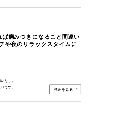
楽しめます。
りすぎず、
ルケーキです。
お菓子ですが、萬通のクオリティはその中でも群を抜
れば病みつきになること間違い
ンチや夜のリラックスタイムに
がりです。
をする」ことを徹底。
自身もすっかり社長さんのファンに。
。
から皆さまにおすすめできる逸品です。
違いなし。
軽く温めると、まるで焼きたてのような香りと食感
たりです。
す。
けます。
ご自宅で味わってみてください。