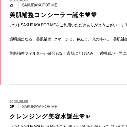
SAKURAYA FOR ME
2F
美肌補整コンシーラー誕生🤎💛
いつもSAKURAYA FOR MEをご利用いただきありがとうございます💁🏻‍♀
透明感になる、美肌補整 クマ、シミ、色ムラ、光の中へ。 美肌補整
美肌補整フィルターが跡形もなく素肌にとけ込み、 透明感が一面に
触れた瞬間を感じさせないほど、なめらかなタッチ。 色と光を緻密
覆い隠すのではなく、素肌を描き替えたかのように整う。 粉感なく
それは、新感覚の美肌補整‼︎
時間が経っても乾燥やひび割れを感じさせず、 つけたての美しさが
〜仕上がりは選べる2種類〜
2026.08.09
🤎ベージュトーンパレット(00.01.02.03)
SAKURAYA FOR ME
2F
あらゆる肌悩みに特化した4色セット。 単色使いはもちろん、自在
クレンジング美容水誕生🌹✨
💚カラーコントロールパレット(101)
色と光を操り、均一で美しい立体感。 毛穴やくすみもカバーし、洗
いつもSAKURAYA FOR MEをご利用いただきありがとうございます💁🏻‍♀