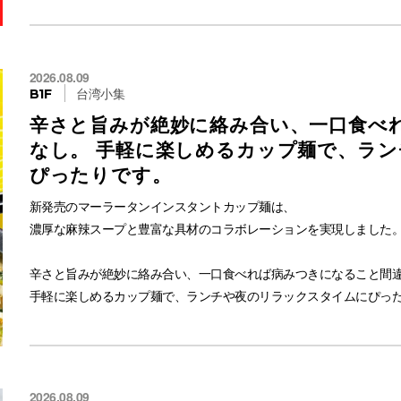
#サクラヤ新百合
ほどよい酸味とまろやかな甘さが絶妙に調和し、後味まで心地よく
#SAKURAYAFORME
外側の生地は薄く、ほろりとほどける軽やかな口当たり。重たくな
#新百合丘オーパ
ついもう一つ手が伸びてしまう“あっさり上品タイプ”のパイナップ
#ピンクバイヤー
2026.08.09
台湾小集
B1F
台湾旅行に行ったら必ず買うという人も多い、お土産人気No.1の
辛さと旨みが絶妙に絡み合い、一口食べ
いています。
なし。 手軽に楽しめるカップ麺で、ラ
贈答品としても、手土産としても、自信を持ってお渡しできる仕上
ぴったりです。
さらに、萬通の社長は「厳選された本物素材で、誠実なお菓子作り
新発売のマーラータンインスタントカップ麺は、
実際にお話を伺う中で、その真摯な姿勢がしっかりと伝わり、店長
濃厚な麻辣スープと豊富な具材のコラボレーションを実現しました
安心・安全はもちろん、食べた瞬間に品質の高さが分かるため、心
辛さと旨みが絶妙に絡み合い、一口食べれば病みつきになること間
そのまま常温で食べてもおいしいですが、オーブンや電子レンジで
手軽に楽しめるカップ麺で、ランチや夜のリラックスタイムにぴっ
に！
スパイシーな刺激を求めるあなたに、極上の麻辣体験をお届けしま
外はサクッと、中はしっとりジューシーな贅沢さをお楽しみいただ
台湾の伝統とこだわりが詰まった萬通パイナップルケーキを、ぜひ
2026.08.09