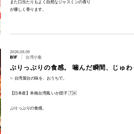
また口当たりもよく自然なジャスミンの香り
#スイカの種
が優しく香ります。
通販はコチラ
#台湾おやつ
ジャスミンの花の香りが気持ちをリラックスする効果があるため、
https://item.rakuten.co.jp/vin/raichicake-002/
特に女性に人気が高いです。
#台湾スナック
#台湾フルーツケーキ
2026.08.09
#台湾グルメ
台湾小集
#ライチケーキ
B1F
脂肪の多い料理や臭いのきつい料理を頂いた後に
ぷりっぷりの食感。 噛んだ瞬間、じゅ
#台湾小集
飲むのにも適しているお茶です。
#台湾スイーツ
✨ 台湾屋台の味を、おうちで。
#お取り寄せグルメ
日本の飲料ジャスミンティーは、
#台湾お菓子
緑茶にジャスミンの香りをつけるものが多いため
【日本産】本格台湾風 いか団子 🇹🇼
#通販グルメ
同じ用法で作られたこの【ジャスミン緑茶】は
#鳳梨酥じゃない台湾菓子
とても日本人向きな味わい。
ぷりっぷりの食感。
#アジア台湾物産専門店
噛んだ瞬間、じゅわっと広がるいかの旨み。
#幸運を呼ぶお菓子
ほのかに薄く香るジャスミンの香りと、
#川崎グルメ
口当たりがいい緑茶のまろやかさ。
日本国内製造だから安心品質。
#縁起の良いお菓子
#サクサク食感