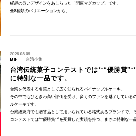
縁起の良いデザインをあしらった「開運マグカップ」です。
#サクラヤ新百合
🌹８月２１日新発売🌹
全8種類のバリエーションから、
#SAKURAYAFORME
コスメデコルテ
あなただけのお気に入りのデザインをお選びいただけます。
#新百合丘オーパ
クレンジング美容水
#ピンクバイヤー
240ml
「本格的な中国茶や台湾茶、日本茶を、もっと手軽に楽しみたい」
7,700円(税込)
そんな願いを叶えるのが、この蓋・茶こし付きのマグカップです。
れ、お湯を注いだら蓋をしてじっくり蒸らすだけ。茶こしを引き上
店頭にてテスターのご用意がございますので、お気軽にスタッフまでお声かけ
2026.08.09
と、上品な味わいがふわりと広がります。
台湾小集
B1F
ご来店お待ちしております❣️
台湾伝統菓子コンテストでは**“優勝賞”
美しい陶器製で、保温効果も抜群。蓋付きなのでお茶が冷めにくく
#コスメデコルテ
に特別な一品です。
お楽しみいただけます。これまでにない洗練されたデザインで、い
#コスデコ
日の暮らしに、ちょっと特別な「開運のひととき」を取り入れてみ
台湾を代表する名菓として広く知られるパイナップルケーキ。
#クレンジング
その中でもひときわ高い評価を受け、多くのファンを魅了している
#美容水
ルケーキです。
#ローズエッセンス
台湾総統府でも贈答品として用いられている格式あるブランドで、
#天然由来
コンテストでは**“優勝賞”**を受賞した実績を持つ、まさに特別な一
#新商品
#サクラヤフォーミー
萬通パイナップルケーキの魅力は、まずその上品な甘さのパイナッ