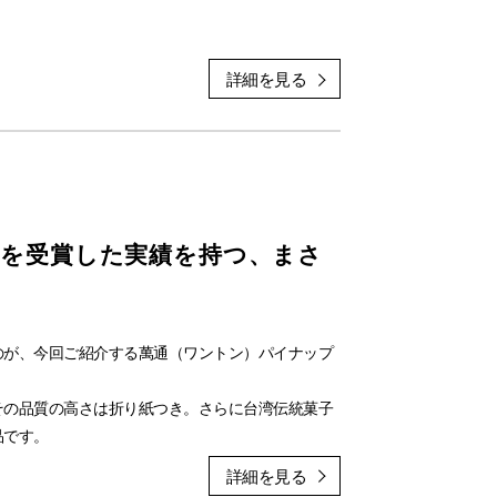
使い方はとてもシンプル。中の茶こしに茶葉を入
げれば、急須や茶器で淹れたような本格的な香り
下さい💁🏻‍♀️♪
**を受賞した実績を持つ、まさ
、ゆったりとした贅沢な時間を最後まで温かいまま
つものお茶がより一層美味しく感じられるはず。毎
ませんか？
のが、今回ご紹介する萬通（ワントン）パイナップ
その品質の高さは折り紙つき。さらに台湾伝統菓子
品です。
プル餡。