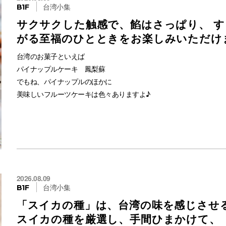
台湾小集
B1F
▼ 通販はこちらから
サクサクした触感で、餡はさっぱり、 す
がる至福のひとときをお楽しみいただけ
https://item.rakuten.co.jp/vin/663928/
台湾のお菓子といえば
パイナップルケーキ 鳳梨蘇
#台湾パイナップルケーキ
でもね、パイナップルのほかに
#台湾スイーツ
美味しいフルーツケーキは色々ありますよ♪
#台湾総統府御用達
#台湾伝統菓子優勝
その人気の秘密は美味しさだけではなく
#受賞スイーツ
なんと幸運を呼ぶお菓子として有名なんです♪
#高級菓子
#贈答品におすすめ
台湾の大地が育んだ、甘くてジューシーなライチをふんだんに使用
#手土産スイーツ
「台湾フルーツ夢ケーキ（ライチ）」をご紹介します。
#お取り寄せスイーツ
2026.08.09
台湾小集
#台湾土産
B1F
さくさくしっとりのクッキー生地に、
#ほろり食感
「スイカの種」は、台湾の味を感じさせ
フルーティーなライチジャムがたっぷり詰まった贅沢な一品。♪
#焼きたて風
スイカの種を厳選し、手間ひまかけて、
#おうちで台湾