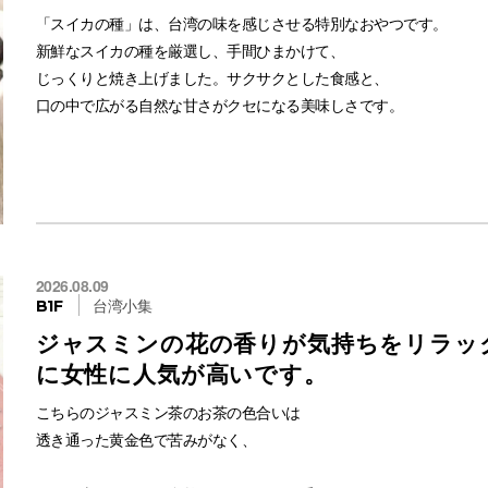
かじってみると、とても柔らかいのですが、
「スイカの種」は、台湾の味を感じさせる特別なおやつです。
#アジアスイーツ
ボロボロくずれることはありません。サクサクしていてしっとり。
新鮮なスイカの種を厳選し、手間ひまかけて、
#ご褒美おやつ
あんも甘すぎることなく、ちょうどいい感じ
じっくりと焼き上げました。サクサクとした食感と、
#パイナップルケーキ通販
口の中で広がる自然な甘さがクセになる美味しさです。
#台湾お土産人気
#台湾スイーツお取り寄せ
サクサクした触感で、餡はさっぱり、
そのまま楽しむことができます。
すっきりした味
この商品は、ただのスナックに留まらず、
南国の香りが広がる至福のひとときをお楽しみいただけます。
スイカの種に含まれる栄養価にも注目。
豊富なミネラルとビタミン、食物繊維が詰まっており、
8個入りでお買い得な価格で、普段のおやつや大切な方への贈り物、
健康志向の皆さまにもおすすめです。
2026.08.09
お引っ越しのご挨拶にも最適。台湾の人気フルーツケーキとして、
また、エネルギー補給にもなるため、
台湾小集
B1F
パイナップルケーキに並ぶ美味しさをぜひご堪能ください。
スポーツやアウトドアのお供としても最適
ジャスミンの花の香りが気持ちをリラッ
あなたの心に、台湾のフルーツの夢をお届けします！
友人との会話を楽しむ時や、
に女性に人気が高いです。
テレビ、映画を観る際のおやつとしてもぴったりです。
香ばしく焼き上げた生地と甘さ控えめの餡がマッチして
通販はコチラ
こちらのジャスミン茶のお茶の色合いは
とても美味しいです。
透き通った黄金色で苦みがなく、
昔ながらのパイナップルケーキといった感じで
https://item.rakuten.co.jp/vin/kanzo-uriko-300/
お土産にもピッタリ