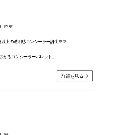
️💛🤎
以上の透明感コンシーラー誕生🤎💛
広がるコンシーラーパレット。
に操り、クマ、シミ、色ムラを自然にカバー。
、薄く軽やかに密着するのに、ハイカバー。
続く✨✨
にブレンドしてあなただけのカラーへ。
練された肌印象に。
️🌹