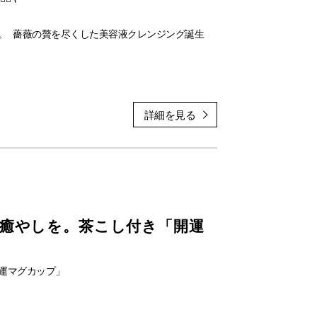
タッフまでお声かけ下さい♪✨
を。 薔薇の贅を尽くした美容液クレンジング誕生
膜ハイカバーテクノロジー」ぜひお肌でご体感下さ
すたび、スキンケア後のようにみずみずしく澄ん
拭きで潤いとローズに浸る、極上のクレンジング
、香料を使用していない100%ローズの香りで肌も心
と癒やしを。茶こし付き「開運
運マグカップ」