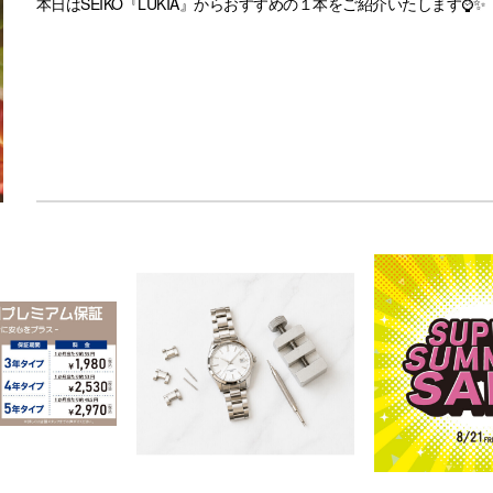
本日はSEIKO『LUKIA』からおすすめの１本をご紹介いたします⌚️✨
●SSQW098
LUKIA Grow
97,900 円（税込）
花をデザインモチーフにした「LUKIA Grow」は、しなやかに成
ことを思い描いています🌠✨
全体のシャンパンゴールドの美しさとインデックスのピンクゴールド
是非実物を見にいらしてくださいませ🎵