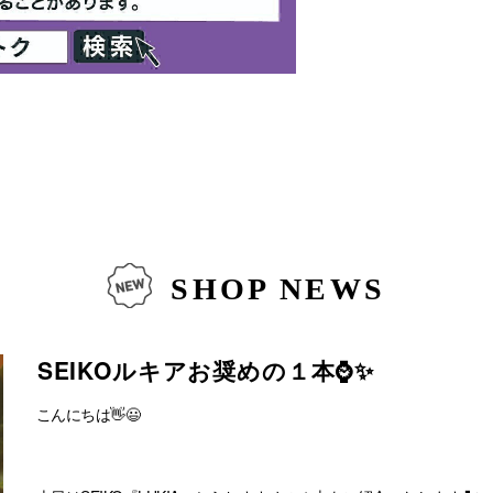
SHOP NEWS
SEIKOルキアお奨めの１本⌚️✨
こんにちは👋😃