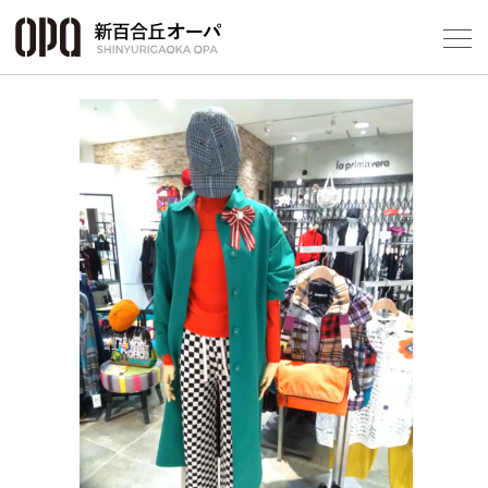
Foreign Customers
Select Language
▼
フロアガ
ショップ
レストラ
施設案内
アクセス