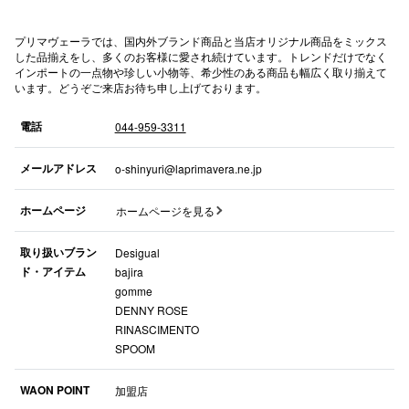
秋田オ
プリマヴェーラでは、国内外ブランド商品と当店オリジナル商品をミックス
した品揃えをし、多くのお客様に愛され続けています。トレンドだけでなく
高崎オ
インポートの一点物や珍しい小物等、希少性のある商品も幅広く取り揃えて
います。どうぞご来店お待ち申し上げております。
新百合丘
電話
044-959-3311
三宮オ
メールアドレス
o-shinyuri@laprimavera.ne.jp
キャナルシ
那覇オ
ホームページ
ホームページを見る
取り扱いブラン
Desigual
ド・アイテム
bajira
gomme
DENNY ROSE
RINASCIMENTO
横浜ビ
SPOOM
WAON POINT
加盟店