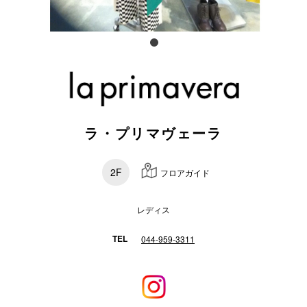
スタッフ
電話でお
公式SNS
ラ・プリマヴェーラ
企業情報
2F
フロアガイド
お問い合わせ
プライバシー
レディス
利用規約
TEL
044-959-3311
ソーシャルメ