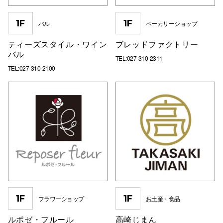
1F
1F
バル
ベーカリーショップ
仙台フォ
ティーズスタイル・ワイン
ブレッドファクトリー
バル
TEL:027-310-2311
TEL:027-310-2100
1F
1F
フラワーショップ
お土産・食品
ルポゼ・フルール
高崎じまん