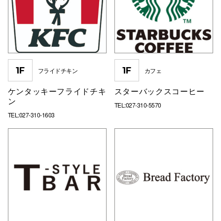
高崎オ
新百合丘
三宮オ
1F
1F
フライドチキン
カフェ
キャナルシ
ケンタッキーフライドチキ
スターバックスコーヒー
那覇オ
ン
TEL:027-310-5570
TEL:027-310-1603
横浜ビ