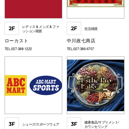
レディス & メンズ & ファ
2F
2F
生活雑貨
ッション雑貨
ローカスト
中川政七商店
TEL:027-388-1222
TEL:027-386-6707
健康食品/サプリメント/
3F
3F
シューズ/スポーツウェア
カウンセリング