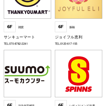
6F
6F
雑貨
振袖
サンキューマート
ジョイフル恵利
TEL:070-8782-2241
TEL:0120-617-155
6F
6F
注文住宅相談
レディス/メンズ/古着