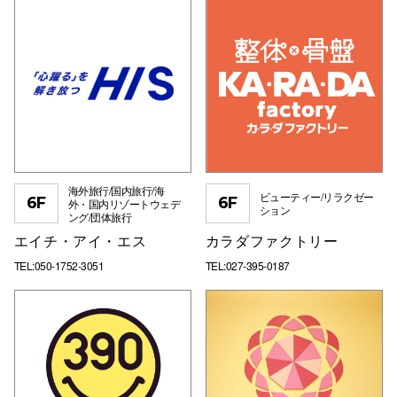
海外旅行/国内旅行/海
ビューティー/リラクゼー
6F
6F
外・国内リゾートウェデ
ション
ング/団体旅行
エイチ・アイ・エス
カラダファクトリー
TEL:050-1752-3051
TEL:027-395-0187