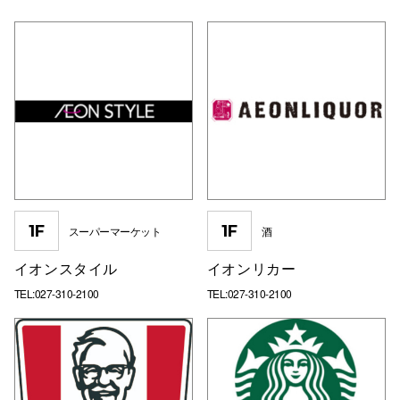
電話でお
公式SNS
企業情報
お問い合わせ
プライバシー
1F
1F
スーパーマーケット
酒
利用規約
イオンスタイル
イオンリカー
ソーシャルメ
TEL:027-310-2100
TEL:027-310-2100
秋田オ