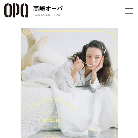
Foreign Customers
Select Language
▼
【
フロアガ
ショップ
レストラ
施設案内
アクセス
スタッフ