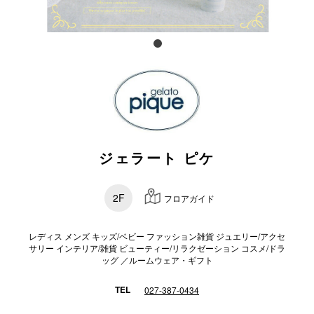
電話でお
公式SNS
企業情報
ジェラート ピケ
お問い合わせ
プライバシー
2F
フロアガイド
利用規約
ソーシャルメ
レディス メンズ キッズ/ベビー ファッション雑貨 ジュエリー/アクセ
サリー インテリア/雑貨 ビューティー/リラクゼーション コスメ/ドラ
ッグ ／ルームウェア・ギフト
TEL
027-387-0434
秋田オ