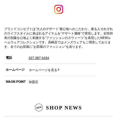
高崎オ
新百合丘
ブランドコンセプトは”大人のデザート”着心地へのこだわり、着る人それぞれ
三宮オ
のライフスタイルに喜ばれるアイテムを”デザート価格”で実現します。女性特
有の別腹を心地よく刺激する”ファッションのスウィーツ”を表現したNEWル
キャナルシ
ームウェアコレクションです。高崎店ではメンズウェアもご用意しておりま
す。全てのお部屋に”お部屋のファッション”を送ります。
那覇オ
電話
027-387-0434
ホームページ
ホームページを見る
WAON POINT
加盟店
横浜ビ
SHOP NEWS