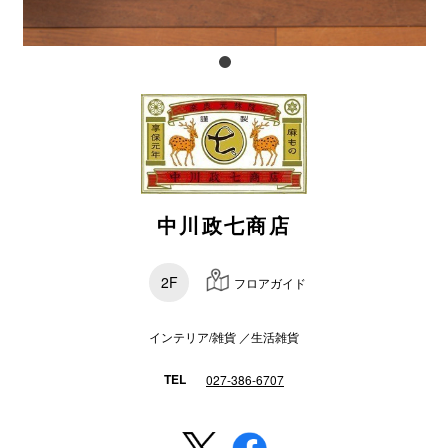
電話でお
公式SNS
企業情報
中川政七商店
お問い合わせ
プライバシー
2F
フロアガイド
利用規約
ソーシャルメ
インテリア/雑貨 ／生活雑貨
TEL
027-386-6707
秋田オ