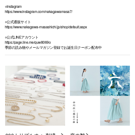
○Instagram
https://www.instagram.com/nakagawamasa7/
○公式通販サイト
https://www.nakagawa-masashichi.jp/shop/default.aspx
○公式LINEアカウント
https://page.line.me/quw8069o
季節の読み物やメールマガジン登録でお誕生日クーポン配布中