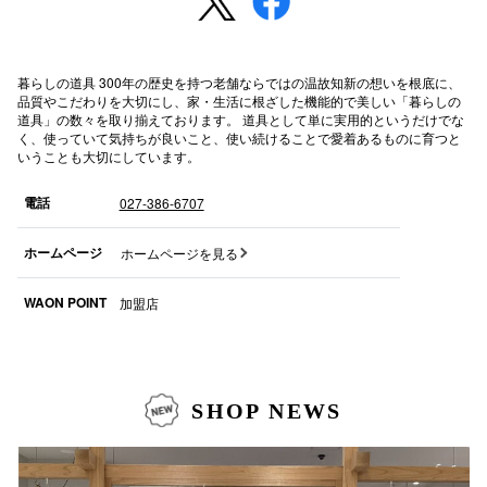
高崎オ
新百合丘
暮らしの道具 300年の歴史を持つ老舗ならではの温故知新の想いを根底に、
品質やこだわりを大切にし、家・生活に根ざした機能的で美しい「暮らしの
道具」の数々を取り揃えております。 道具として単に実用的というだけでな
三宮オ
く、使っていて気持ちが良いこと、使い続けることで愛着あるものに育つと
いうことも大切にしています。
キャナルシ
電話
027-386-6707
那覇オ
ホームページ
ホームページを見る
WAON POINT
加盟店
横浜ビ
SHOP NEWS