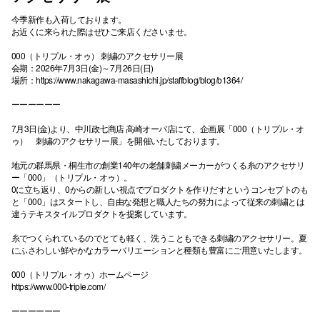
今季新作も入荷しております。
お近くに来られた際はぜひご来店くださいませ。
000（トリプル・オゥ） 刺繍のアクセサリー展
会期：2026年7月3日(金)～7月26日(日)
場所：
https://www.nakagawa-masashichi.jp/staffblog/blog/b1364/
ーーーーーー
7月3日(金)より、中川政七商店 高崎オーパ店にて、企画展「000（トリプル・オ
ゥ） 刺繍のアクセサリー展」を開催いたしております。
地元の群馬県・桐生市の創業140年の老舗刺繍メーカーがつくる糸のアクセサリ
ー「000」（トリプル・オゥ）。
0に立ち返り、0からの新しい視点でプロダクトを作りだすというコンセプトのも
と「000」はスタートし、自由な発想と職人たちの努力によって従来の刺繍とは
違うテキスタイルプロダクトを提案しています。
糸でつくられているのでとても軽く、洗うこともできる刺繍のアクセサリー。夏
にふさわしい鮮やかなカラーバリエーションと種類も豊富にご用意いたします。
000（トリプル・オゥ）ホームページ
https://www.000-triple.com/
ーーーーーー