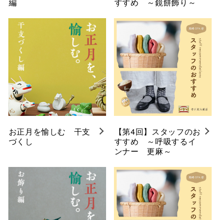
編
すすめ ～鏡餅飾り～
お正月を愉しむ 干支
【第4回】スタッフのお
づくし
すすめ ～呼吸するイ
ンナー 更麻～