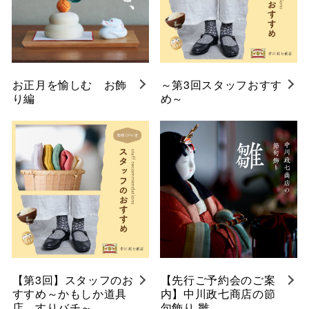
お正月を愉しむ お飾
～第3回スタッフおすす
り編
め～
【第3回】スタッフのお
【先行ご予約会のご案
すすめ～かもしか道具
内】中川政七商店の節
店 すりバチ～
句飾り 雛