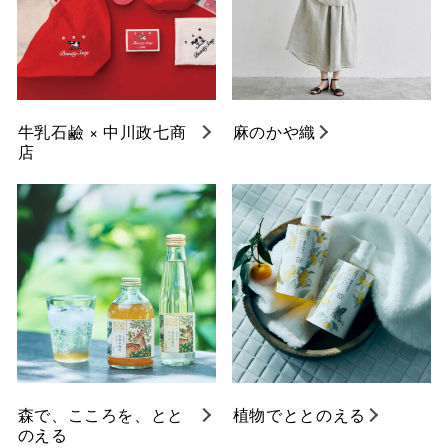
牛乳石鹼 × 中川政七商
麻のかや織
店
森で、こころを、とと
植物でととのえる
のえる