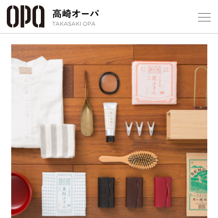
Foreign Customers
Select Language
▼
【
フロアガ
ショップ
レストラ
施設案内
アクセス
スタッフ