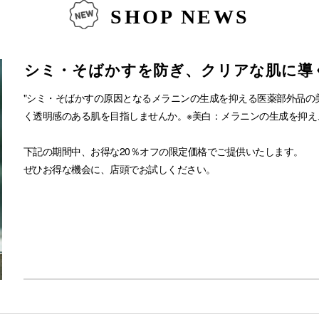
SHOP NEWS
シミ・そばかすを防ぎ、クリアな肌に導
"シミ・そばかすの原因となるメラニンの生成を抑える医薬部外品の
く透明感のある肌を目指しませんか。※美白：メラニンの生成を抑え
下記の期間中、お得な20％オフの限定価格でご提供いたします。
ぜひお得な機会に、店頭でお試しください。
■限定価格販売期間
2026年7月1日（水）～8月31日（月）
■【医薬部外品】ホワイトニングスムースセラム ラベンダー/カモミール 
※税込価格。
※通常価格は￥3,800。