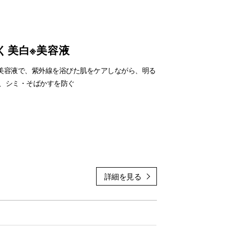
く美白※美容液
美容液で、紫外線を浴びた肌をケアしながら、明る
、シミ・そばかすを防ぐ
32ｍL ￥3,040