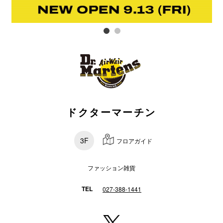
電話でお
公式SNS
企業情報
ドクターマーチン
お問い合わせ
プライバシー
3F
フロアガイド
利用規約
ソーシャルメ
ファッション雑貨
TEL
027-388-1441
秋田オ