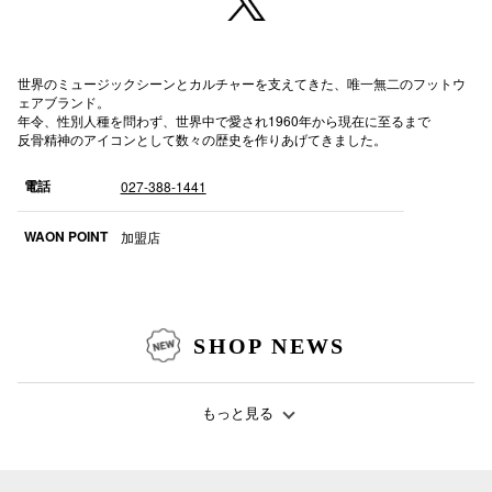
高崎オ
新百合丘
世界のミュージックシーンとカルチャーを支えてきた、唯一無二のフットウ
ェアブランド。
年令、性別人種を問わず、世界中で愛され1960年から現在に至るまで
三宮オ
反骨精神のアイコンとして数々の歴史を作りあげてきました。
キャナルシ
電話
027-388-1441
那覇オ
WAON POINT
加盟店
SHOP NEWS
横浜ビ
もっと見る