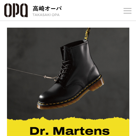
Foreign Customers
Select Language
▼
【
フロアガ
ショップ
レストラ
Previous
Next
施設案内
アクセス
スタッフ