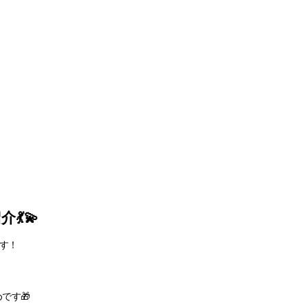
💫
す！
。
です🎁