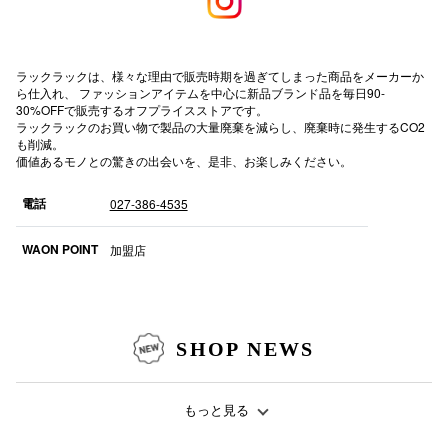
高崎オ
新百合丘
ラックラックは、様々な理由で販売時期を過ぎてしまった商品をメーカーか
ら仕入れ、 ファッションアイテムを中心に新品ブランド品を毎日90-
30%OFFで販売するオフプライスストアです。
三宮オ
ラックラックのお買い物で製品の大量廃棄を減らし、廃棄時に発生するCO2
も削減。
キャナルシ
価値あるモノとの驚きの出会いを、是非、お楽しみください。
那覇オ
電話
027-386-4535
WAON POINT
加盟店
横浜ビ
SHOP NEWS
もっと見る