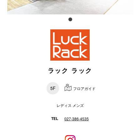
電話でお
公式SNS
企業情報
ラック ラック
お問い合わせ
プライバシー
5F
フロアガイド
利用規約
ソーシャルメ
レディス メンズ
TEL
027-386-4535
秋田オ