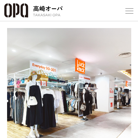
Foreign Customers
Select Language
▼
【
フロアガ
ショップ
レストラ
施設案内
アクセス
スタッフ