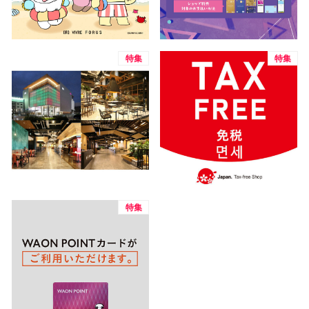
電話でお
特集
特集
公式SNS
企業情報
お問い合わせ
プライバシー
利用規約
特集
ソーシャルメ
秋田オ