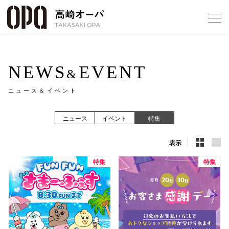
Foreign Customers
Select Language
▼
【
NEWS
EVENT
&
ニュース＆イベント
フロアガ
ニュース
イベント
特集
ショップ
表示
レストラ
特集
特集
施設案内
アクセス
スタッフ