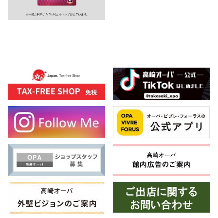
高崎オ
新百合丘
三宮オ
キャナルシ
那覇オ
横浜ビ