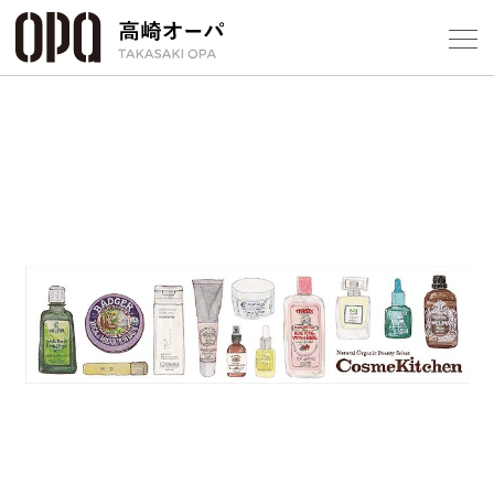
Foreign Customers
Select Language
▼
【
フロアガ
ショップ
レストラ
施設案内
アクセス
スタッフ