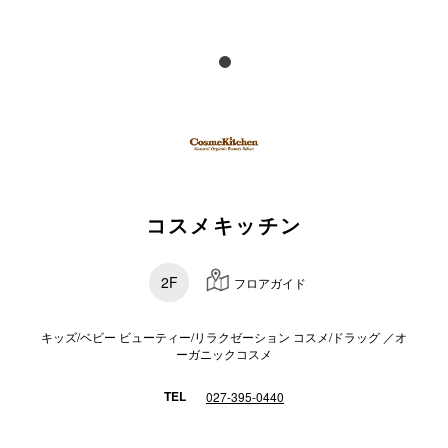
電話でお
公式SNS
企業情報
コスメキッチン
お問い合わせ
プライバシー
2F
フロアガイド
利用規約
ソーシャルメ
キッズ/ベビー ビューティー/リラクゼーション コスメ/ドラッグ ／オ
ーガニックコスメ
TEL
027-395-0440
秋田オ