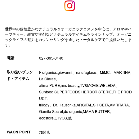
高崎オ
新百合丘
世界中の個性豊かなナチュラル＆オーガニックコスメを中心に、アロマやハ
ーブティー、雑貨や洗剤などナチュラルアイテムをラインナップ。オーガニ
三宮オ
ックライフの魅力をカウンセリングを通したトータルケアでご提供いたしま
す。
キャナルシ
電話
027-395-0440
那覇オ
取り扱いブラン
F organics,giovanni、naturaglace、MiMC、MARTINA,
ド・アイテム
La Claree,
alima PURE,rms beauty,TV&MOVIE,WELEDA、
Sunfood SUPERFOODS,HERBORISTERIE,THE PROD
UCT、
trilogy、Dr. Hauschka,ARGITAL,SHIGETA,AMRITARA,
横浜ビ
Gamila Secret,do organic,MAMA BUTTER,
ecostore,ETVOS,他
WAON POINT
加盟店