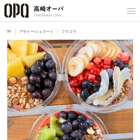
Foreign Customers
Select Language
▼
【
アサイー/ジェラート
フラゴラ
7F
フロアガ
ショップ
レストラ
施設案内
Previous
Next
アクセス
スタッフ