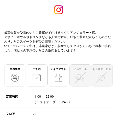
高崎オ
新百合丘
三宮オ
最高金賞を受賞のいちご農家がてがけるイタリアンジェラート店。
アサイーボウルやドリンクなども人気ですが、いちご農家だからこそのこだ
キャナルシ
わりいちごスイーツをぜひご賞味ください。
いちごのシーズン中は、非農家ながら脱サラしてゼロからいちご農家に挑戦
那覇オ
した、僕たちの本気のいちごの販売もしています！
全席禁煙
ご予約
テイクアウト
アルコール
お子様サービス
横浜ビ
営業時間
11:00 ～ 22:00
（ ラストオーダー 21:45 ）
フロア
7F