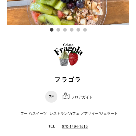
電話でお
公式SNS
企業情報
お問い合わせ
フラゴラ
プライバシー
利用規約
7F
フロアガイド
ソーシャルメ
フード/スイーツ レストラン/カフェ ／アサイー/ジェラート
TEL
070-1494-1515
秋田オ