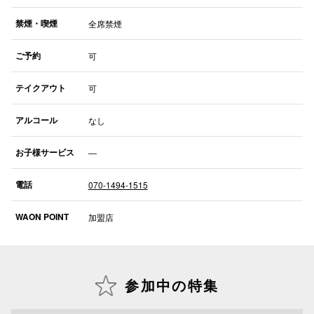
禁煙・喫煙
全席禁煙
仙台フォ
ご予約
可
テイクアウト
可
アルコール
なし
お子様サービス
―
電話
070-1494-1515
WAON POINT
加盟店
参加中の特集